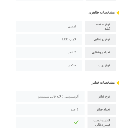
مشخصات ظاهری
نوع صفحه
لمسی
کلید
نوع روشنایی
لامپ LED
تعداد روشنایی
2 عدد
نوع درب
جکدار
مشخصات فیلتر
نوع فیلتر
آلومینیومی 3 لایه قابل شستشو
تعداد فیلتر
1 عدد
قابلیت نصب
فیلتر ذغالی