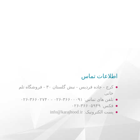
اطلاعات تماس
کرج - جاده فردیس - نبش گلستان ۳۰ - فروشگاه تلم
خانی
تلفن های تماس: ۳۶۶۰۰۰۹۱-۰۲۶ - ۳۶۶۰۲۷۴۰-۰۲۶
فکس: ۳۶۶۰۵۹۴۹-۰۲۶
پست الکترونیک: info@karajhood.ir