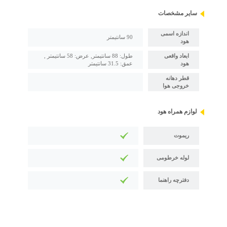
سایر مشخصات
اندازه اسمی
90 سانتیمتر
هود
ابعاد واقعی
طول: 88 سانتیمتر, عرض: 58 سانتیمتر ,
هود
عمق: 31.5 سانتیمتر
قطر دهانه
خروجی هوا
لوازم همراه هود
ریموت
لوله خرطومی
دفترچه راهنما