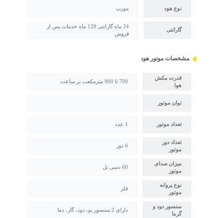
نوع هود
مورب
24 ماه گارانتی 120 ماه خدمات پس از
گارانتی
فروش
مشخصات موتور هود
قدرت مکش
700 تا 900 مترمکعب بر ساعت
هوا
توان موتور
تعداد موتور
1 عدد
تعداد دور
6 دور
موتور
میزان صدای
60 دسی بل
موتور
نوع پروانه
فلز
موتور
سنسور دود و
دارای 2 سنسور بو، دود، گاز، دما
گرما