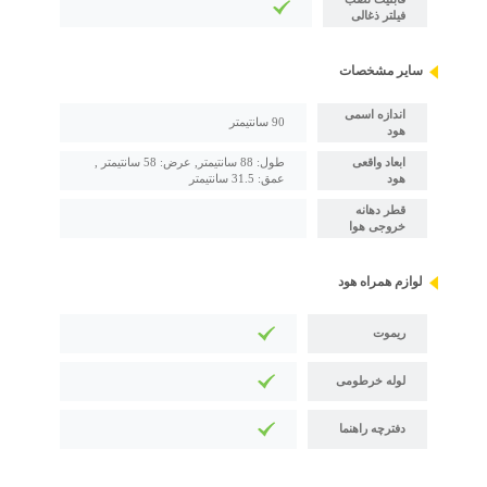
فیلتر ذغالی
سایر مشخصات
اندازه اسمی
90 سانتیمتر
هود
ابعاد واقعی
طول: 88 سانتیمتر, عرض: 58 سانتیمتر ,
هود
عمق: 31.5 سانتیمتر
قطر دهانه
خروجی هوا
لوازم همراه هود
ریموت
لوله خرطومی
دفترچه راهنما