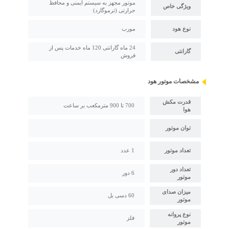
موتور مجهز به سیستم ایمنی و محافظ
ویژگی خاص
حرارتی (ترموگارد)
نوع هود
مورب
24 ماه گارانتی 120 ماه خدمات پس از
گارانتی
فروش
مشخصات موتور هود
قدرت مکش
700 تا 900 مترمکعب بر ساعت
هوا
توان موتور
تعداد موتور
1 عدد
تعداد دور
6 دور
موتور
میزان صدای
60 دسی بل
موتور
نوع پروانه
فلز
موتور