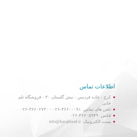
اطلاعات تماس
کرج - جاده فردیس - نبش گلستان ۳۰ - فروشگاه تلم
خانی
تلفن های تماس: ۳۶۶۰۰۰۹۱-۰۲۶ - ۳۶۶۰۲۷۴۰-۰۲۶
فکس: ۳۶۶۰۵۹۴۹-۰۲۶
پست الکترونیک: info@karajhood.ir