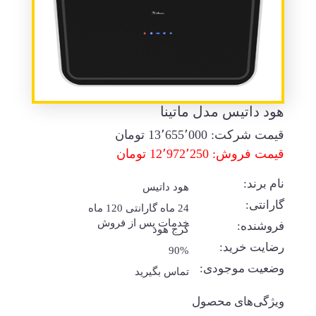
هود داتیس مدل ماتینا
قیمت شرکت:
13٬655٬000
تومان
قیمت فروش: 12٬972٬250 تومان
نام برند:
هود داتیس
گارانتی:
24 ماه گارانتی 120 ماه
خدمات پس از فروش
فروشنده:
کرج هود
رضایت خرید:
90%
وضعیت موجودی:
تماس بگیرید
ویژگی‌های محصول