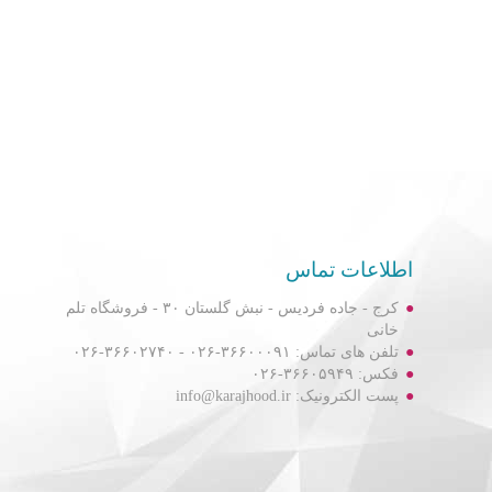
اطلاعات تماس
کرج - جاده فردیس - نبش گلستان ۳۰ - فروشگاه تلم
خانی
تلفن های تماس: ۳۶۶۰۰۰۹۱-۰۲۶ - ۳۶۶۰۲۷۴۰-۰۲۶
فکس: ۳۶۶۰۵۹۴۹-۰۲۶
پست الکترونیک: info@karajhood.ir