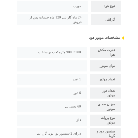
نوع هود
مورب
24 ماه گارانتی 120 ماه خدمات پس از
گارانتی
فروش
مشخصات موتور هود
قدرت مکش
700 تا 900 مترمکعب بر ساعت
هوا
توان موتور
تعداد موتور
1 عدد
تعداد دور
6 دور
موتور
میزان صدای
60 دسی بل
موتور
نوع پروانه
فلز
موتور
سنسور دود و
دارای 2 سنسور بو، دود، گاز، دما
گرما