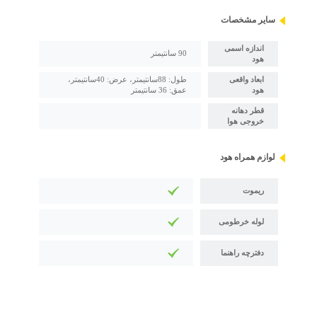
سایر مشخصات
اندازه اسمی
90 سانتیمتر
هود
ابعاد واقعی
طول: 88سانتیمتر، عرض: 40سانتیمتر،
هود
عمق: 36 سانتیمتر
قطر دهانه
خروجی هوا
لوازم همراه هود
ریموت
لوله خرطومی
دفترچه راهنما