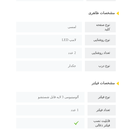
مشخصات ظاهری
نوع صفحه
لمسی
کلید
نوع روشنایی
لامپ LED
تعداد روشنایی
2 عدد
نوع درب
جکدار
مشخصات فیلتر
نوع فیلتر
آلومینیومی 3 لایه قابل شستشو
تعداد فیلتر
1 عدد
قابلیت نصب
فیلتر ذغالی