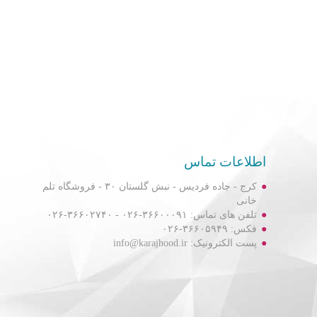
اطلاعات تماس
کرج - جاده فردیس - نبش گلستان ۳۰ - فروشگاه تلم
خانی
تلفن های تماس: ۳۶۶۰۰۰۹۱-۰۲۶ - ۳۶۶۰۲۷۴۰-۰۲۶
فکس: ۳۶۶۰۵۹۴۹-۰۲۶
پست الکترونیک: info@karajhood.ir