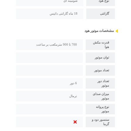
نوع هود
شومینه ای
گارانتی
18 ماه گارانتی داتیس
مشخصات موتور هود
قدرت مکش
700 تا 900 مترمکعب بر ساعت
هوا
توان موتور
تعداد موتور
تعداد دور
6 دور
موتور
میزان صدای
نرمال
موتور
نوع پروانه
موتور
سنسور دود و
گرما