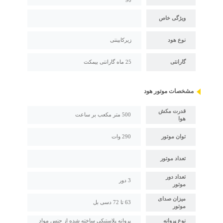
ویژگی خاص
نوع هود
زیرکابینتی
گارانتی
25 ماه گارانتی بیمکث
مشخصات موتور هود
قدرت مکش
500 متر مکعب بر ساعت
هوا
توان موتور
290 وات
تعداد موتور
تعداد دور
3 دور
موتور
میزان صدای
63 تا 72 دسی بل
موتور
نوع پروانه
پروانه پلاستیکی ساخته شده از جنس مواد