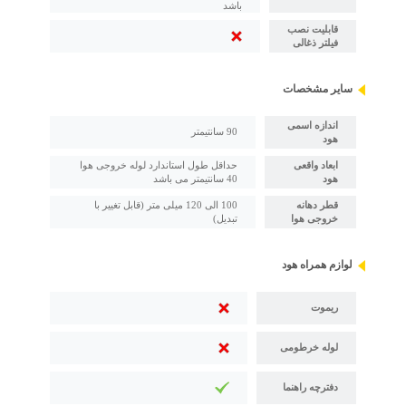
باشد
قابلیت نصب
فیلتر ذغالی
سایر مشخصات
اندازه اسمی
90 سانتیمتر
هود
ابعاد واقعی
حداقل طول استاندارد لوله خروجی هوا
هود
40 سانتیمتر می باشد
قطر دهانه
100 الی 120 میلی متر (قابل تغییر با
خروجی هوا
تبدیل)
لوازم همراه هود
ریموت
لوله خرطومی
دفترچه راهنما