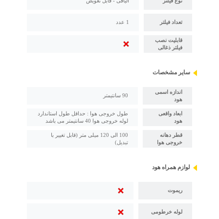
نوع فیلتر
الیافی - قابل تعویض
تعداد فیلتر
1 عدد
قابلیت نصب
فیلتر ذغالی
سایر مشخصات
اندازه اسمی
90 سانتیمتر
هود
ابعاد واقعی
طول خروجی هوا : حداقل طول استاندارد
هود
لوله خروجی هوا 40 سانتیمتر می باشد
قطر دهانه
100 الی 120 میلی متر (قابل تغییر با
خروجی هوا
تبدیل)
لوازم همراه هود
ریموت
لوله خرطومی