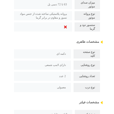
میزان صدای
63 تا 72 دسی بل
موتور
نوع پروانه
پروانه پلاستیکی ساخته شده از جنس مواد
موتور
نسوز و مقاوم در برابر گرما
سنسور دود و
گرما
مشخصات ظاهری
نوع صفحه
دکمه ای
کلید
نوع روشنایی
دارای لامپ شمعی
تعداد روشنایی
2 عدد
نوع درب
معمولی
مشخصات فیلتر