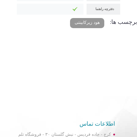
دفترچه راهنما
برچسب ها:
هود زیرکابینتی
اطلاعات تماس
کرج - جاده فردیس - نبش گلستان ۳۰ - فروشگاه تلم