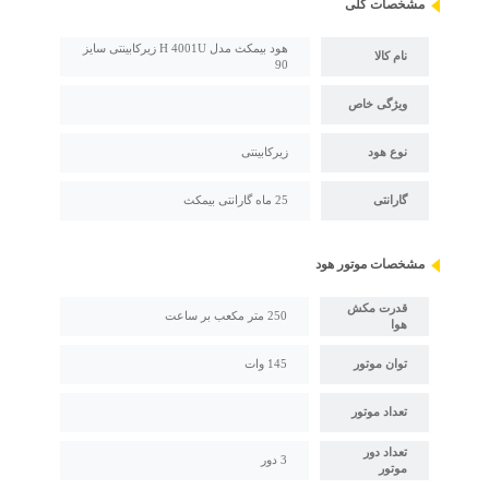
مشخصات کلی
هود بیمکث مدل H 4001U زیرکابینتی سایز
نام کالا
90
ویژگی خاص
نوع هود
زیرکابینتی
گارانتی
25 ماه گارانتی بیمکث
مشخصات موتور هود
قدرت مکش
250 متر مکعب بر ساعت
هوا
توان موتور
145 وات
تعداد موتور
تعداد دور
3 دور
موتور