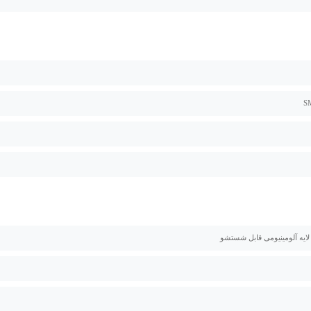
 لایه آلومینیومی قابل شستشو