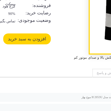
بیمکث
فروشنده:
کرج هود
رضایت خرید:
90%
وضعیت موجودی:
تماس بگیر
 و پاسخ
H 205 موج بهار