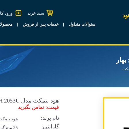
سبد خرید
ورود کا
ود
سئوالات متداول
خدمات پس از فروش
محصولا
مکث
هود بیمکث مدل H 2053U موج بهار
قیمت: تماس بگیرید
نام برند:
هود بیمکث
گارانتی:
25 ماه گا