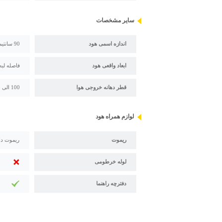
سایر مشخصات
اندازه اسمی هود
90 سانتیمتر
ابعاد واقعی هود
فاصله لبه هود 
قطر دهانه خروجی هوا
100 الی 150 میلی متر (قابل تغییر با تبدیل)
لوازم همراه هود
ریموت
ریموت دا
لوله خرطومی
دفترچه راهنما