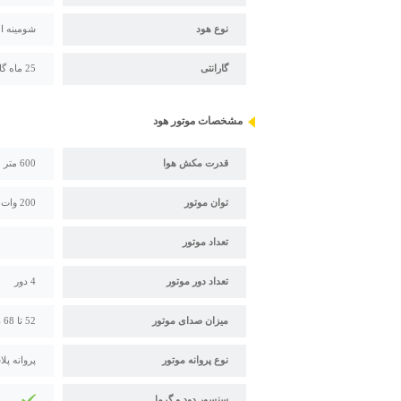
نوع هود
شومینه ا
گارانتی
25 ماه گارانتی بیمکث
مشخصات موتور هود
قدرت مکش هوا
600 متر مکعب بر ساعت
توان موتور
200 وات
تعداد موتور
تعداد دور موتور
4 دور
میزان صدای موتور
52 تا 68 دسی بل
نوع پروانه موتور
پروانه پل
سنسور دود و گرما