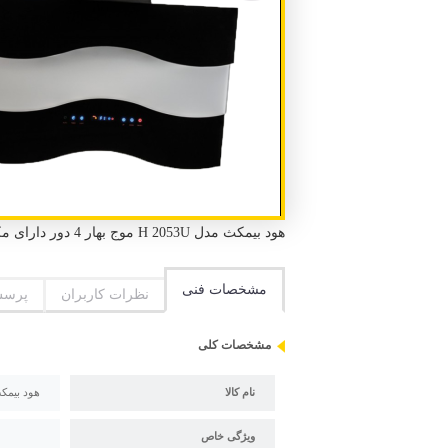
هود بیمکث مدل H 2053U موج بهار 4 دور دارای مکش بالا و صدای موتور کم
مشخصات فنی
نظرات کاربران
پرسش
مشخصات کلی
نام کالا
هود بیمکث مدل 3U
ویژگی خاص