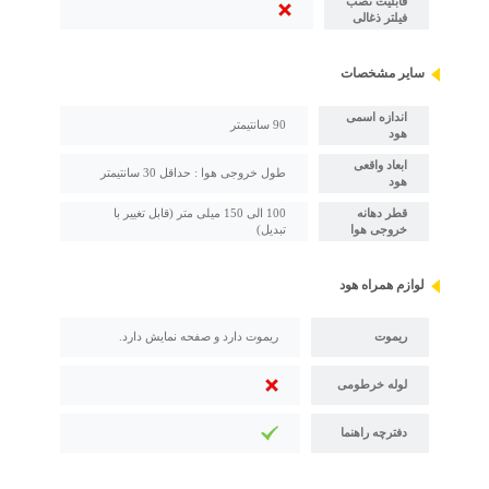
قابلیت نصب
فیلتر ذغالی
سایر مشخصات
اندازه اسمی
90 سانتیمتر
هود
ابعاد واقعی
طول خروجی هوا : حداقل 30 سانتیمتر
هود
قطر دهانه
100 الی 150 میلی متر (قابل تغییر با
خروجی هوا
تبدیل)
لوازم همراه هود
ریموت
ریموت دارد و صفحه نمایش دارد.
لوله خرطومی
دفترچه راهنما