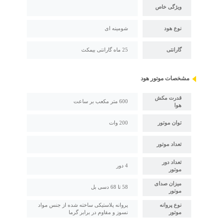
ویژگی خاص
نوع هود
شومینه ای
گارانتی
25 ماه گارانتی بیمکث
مشخصات موتور هود
قدرت مکش
600 متر مکعب بر ساعت
هوا
توان موتور
200 وات
تعداد موتور
تعداد دور
4 دور
موتور
میزان صدای
58 تا 68 دسی بل
موتور
نوع پروانه
پروانه پلاستیکی ساخته شده از جنس مواد
موتور
نسوز و مقاوم در برابر گرما