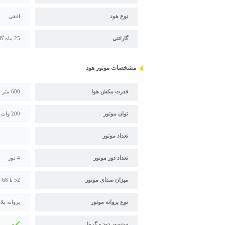
نوع هود
افقی
گارانتی
25 ماه گارانتی بیمکث
مشخصات موتور هود
قدرت مکش هوا
600 متر مکعب بر ساعت
توان موتور
200 وات
تعداد موتور
تعداد دور موتور
4 دور
میزان صدای موتور
52 تا 68 دسی بل
نوع پروانه موتور
پروانه پل
سنسور دود و گرما