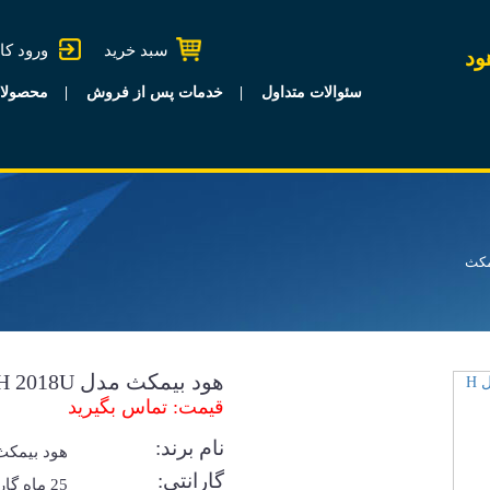
سبد خرید
ورود کا
ود
سئوالات متداول
خدمات پس از فروش
محصولا
مکث
هود بیمکث مدل H 2018U
قیمت: تماس بگیرید
نام برند:
هود بیمکث
گارانتی:
25 ماه گا