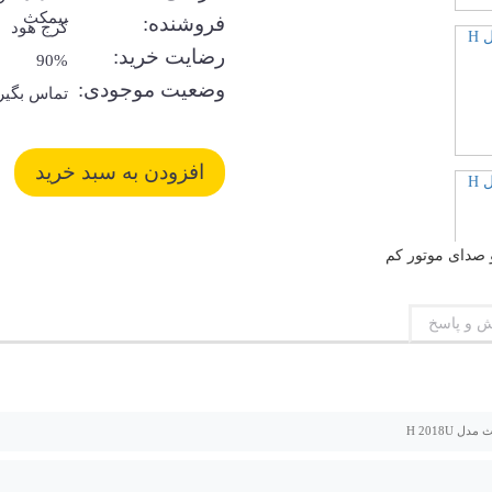
بیمکث
فروشنده:
کرج هود
رضایت خرید:
90%
وضعیت موجودی:
تماس بگیر
 و پاسخ
ل H 2018U