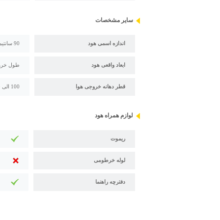
سایر مشخصات
اندازه اسمی هود
90 سانتیمتر
ابعاد واقعی هود
طول خروجی هوا
قطر دهانه خروجی هوا
100 الی 150 میلی متر (قابل تغییر با تبدیل)
لوازم همراه هود
ریموت
لوله خرطومی
دفترچه راهنما