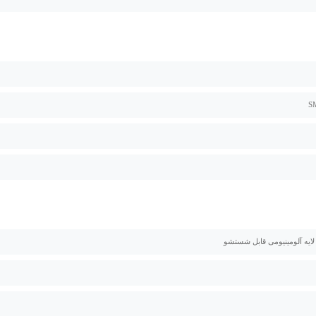
 لایه آلومینیومی قابل شستشو