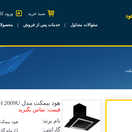
سبد خرید
ورود کا
ود
سئوالات متداول
خدمات پس از فروش
محصولا
مکث
هود بیمکث مدل H 2009U
قیمت: تماس بگیرید
نام برند:
هود بیمکث
گارانتی:
25 ماه گا