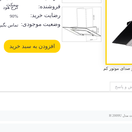
بیمکث
فروشنده:
کرج هود
رضایت خرید:
90%
وضعیت موجودی:
تماس بگیر
 و پاسخ
ل H 2009U