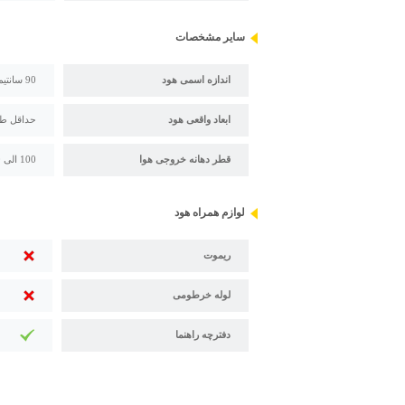
سایر مشخصات
اندازه اسمی هود
90 سانتیمتر
ابعاد واقعی هود
حداقل طول است
قطر دهانه خروجی هوا
100 الی 150 میلی متر (قابل تغییر با تبدیل)
لوازم همراه هود
ریموت
لوله خرطومی
دفترچه راهنما