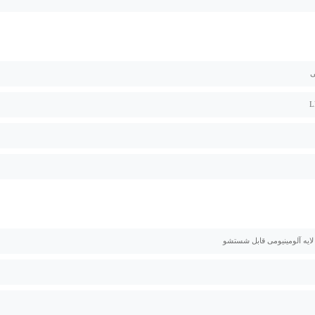
ی
 لایه آلومینیومی قابل شستشو