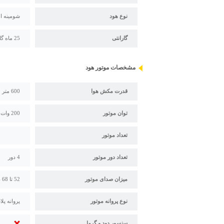
نوع هود
شومینه ا
گارانتی
25 ماه گارانتی بیمکث
مشخصات موتور هود
قدرت مکش هوا
600 متر مکعب بر ساعت
توان موتور
200 وات
تعداد موتور
تعداد دور موتور
4 دور
میزان صدای موتور
52 تا 68 دسی بل
نوع پروانه موتور
پروانه پل
سنسور دود و گرما