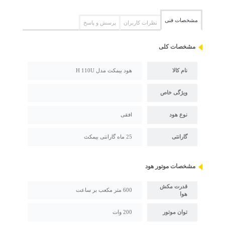
مشخصات فنی
نظرات کاربران
پرسش و پاسخ
مشخصات کلی
نام کالا
هود بیمکث مدل H 110U
ویژگی خاص
نوع هود
افقی
گارانتی
25 ماه گارانتی بیمکث
مشخصات موتور هود
قدرت مکش
600 متر مکعب بر ساعت
هوا
توان موتور
200 وات