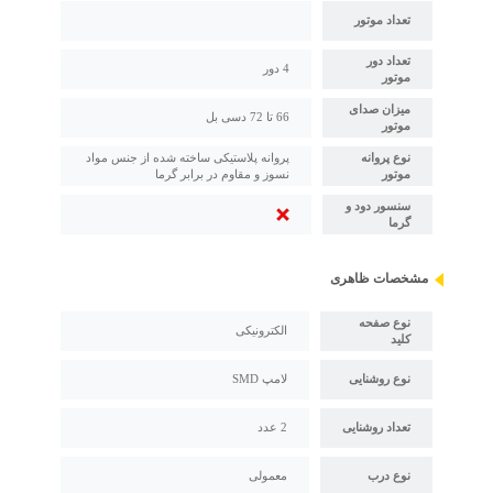
تعداد موتور
تعداد دور
4 دور
موتور
میزان صدای
66 تا 72 دسی بل
موتور
نوع پروانه
پروانه پلاستیکی ساخته شده از جنس مواد
موتور
نسوز و مقاوم در برابر گرما
سنسور دود و
گرما
مشخصات ظاهری
نوع صفحه
الکترونیکی
کلید
نوع روشنایی
لامپ SMD
تعداد روشنایی
2 عدد
نوع درب
معمولی