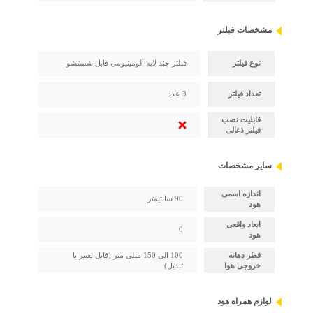
مشخصات فیلتر
نوع فیلتر
فبلتر چند لایه آلومینیومی قابل شستشو
تعداد فیلتر
3 عدد
قابلیت نصب
فیلتر ذغالی
سایر مشخصات
اندازه اسمی
90 سانتیمتر
هود
ابعاد واقعی
0
هود
قطر دهانه
100 الی 150 میلی متر (قابل تغییر با
خروجی هوا
تبدیل)
لوازم همراه هود