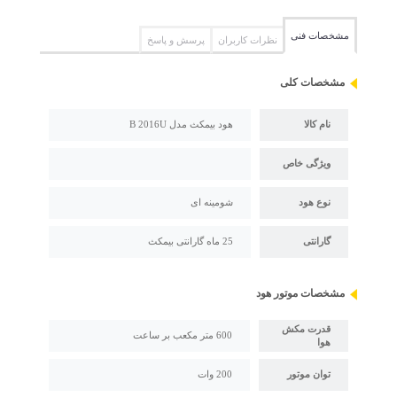
مشخصات فنی
نظرات کاربران
پرسش و پاسخ
مشخصات کلی
نام کالا
هود بیمکث مدل B 2016U
ویژگی خاص
نوع هود
شومینه ای
گارانتی
25 ماه گارانتی بیمکث
مشخصات موتور هود
قدرت مکش
600 متر مکعب بر ساعت
هوا
توان موتور
200 وات