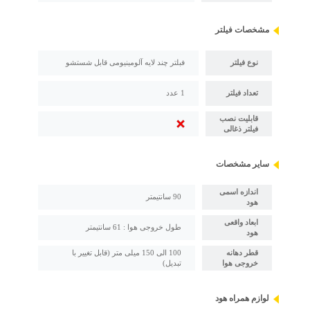
مشخصات فیلتر
نوع فیلتر
فبلتر چند لایه آلومینیومی قابل شستشو
تعداد فیلتر
1 عدد
قابلیت نصب
فیلتر ذغالی
سایر مشخصات
اندازه اسمی
90 سانتیمتر
هود
ابعاد واقعی
طول خروجی هوا : 61 سانتیمتر
هود
قطر دهانه
100 الی 150 میلی متر (قابل تغییر با
خروجی هوا
تبدیل)
لوازم همراه هود