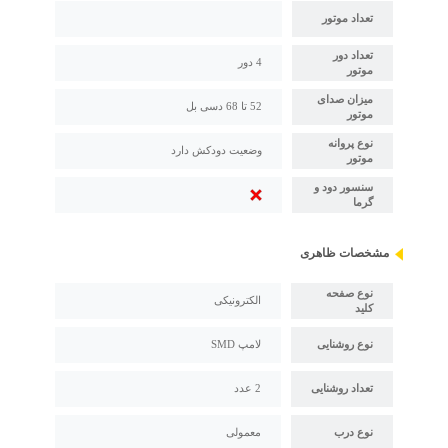
تعداد موتور
تعداد دور
4 دور
موتور
میزان صدای
52 تا 68 دسی بل
موتور
نوع پروانه
وضعیت دودکش دارد
موتور
سنسور دود و
گرما
مشخصات ظاهری
نوع صفحه
الکترونیکی
کلید
نوع روشنایی
لامپ SMD
تعداد روشنایی
2 عدد
نوع درب
معمولی