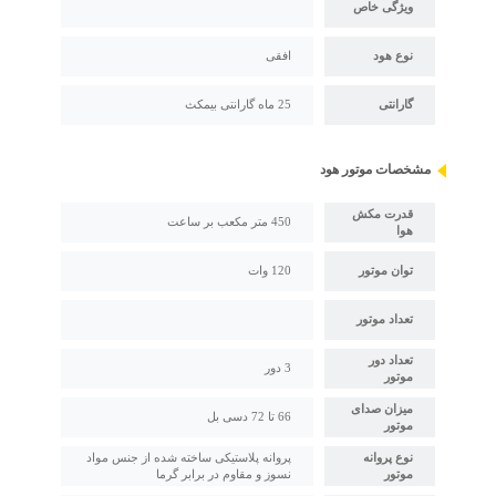
ویژگی خاص
نوع هود
افقی
گارانتی
25 ماه گارانتی بیمکث
مشخصات موتور هود
قدرت مکش
450 متر مکعب بر ساعت
هوا
توان موتور
120 وات
تعداد موتور
تعداد دور
3 دور
موتور
میزان صدای
66 تا 72 دسی بل
موتور
نوع پروانه
پروانه پلاستیکی ساخته شده از جنس مواد
موتور
نسوز و مقاوم در برابر گرما