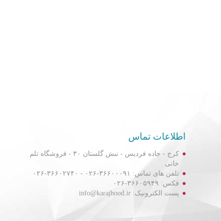
اطلاعات تماس
کرج - جاده فردیس - نبش گلستان ۳۰ - فروشگاه تلم
خانی
تلفن های تماس: ۳۶۶۰۰۰۹۱-۰۲۶ - ۳۶۶۰۲۷۴۰-۰۲۶
فکس: ۳۶۶۰۵۹۴۹-۰۲۶
پست الکترونیک: info@karajhood.ir