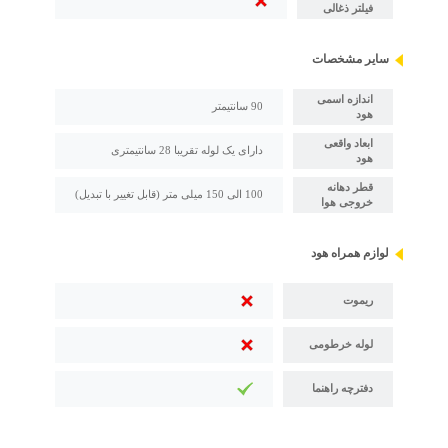
فیلتر ذغالی
سایر مشخصات
اندازه اسمی
90 سانتیمتر
هود
ابعاد واقعی
دارای یک لوله تقریبا 28 سانتیمتری
هود
قطر دهانه
100 الی 150 میلی متر (قابل تغییر با تبدیل)
خروجی هوا
لوازم همراه هود
ریموت
لوله خرطومی
دفترچه راهنما