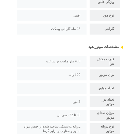
ویژگی خاص
نوع هود
افقی
گارانتی
25 ماه گارانتی بیمکث
مشخصات موتور هود
قدرت مکش
450 متر مکعب بر ساعت
هوا
توان موتور
120 وات
تعداد موتور
تعداد دور
3 دور
موتور
میزان صدای
66 تا 72 دسی بل
موتور
نوع پروانه
پروانه پلاستیکی ساخته شده از جنس مواد
موتور
نسوز و مقاوم در برابر گرما