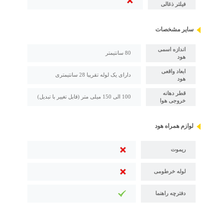
فیلتر ذغالی
سایر مشخصات
اندازه اسمی
80 سانتیمتر
هود
ابعاد واقعی
دارای یک لوله تقریبا 28 سانتیمتری
هود
قطر دهانه
100 الی 150 میلی متر (قابل تغییر با تبدیل)
خروجی هوا
لوازم همراه هود
ریموت
لوله خرطومی
دفترچه راهنما