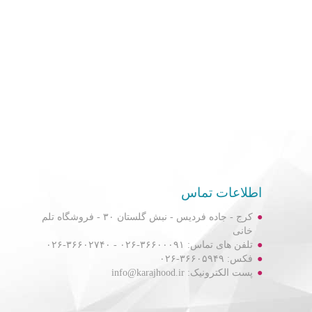
اطلاعات تماس
کرج - جاده فردیس - نبش گلستان ۳۰ - فروشگاه تلم
خانی
تلفن های تماس: ۳۶۶۰۰۰۹۱-۰۲۶ - ۳۶۶۰۲۷۴۰-۰۲۶
فکس: ۳۶۶۰۵۹۴۹-۰۲۶
پست الکترونیک: info@karajhood.ir