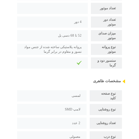
تعداد موتور
تعداد دور
4 دور
موتور
میزان صدای
52 تا 68 دسی بل
موتور
نوع پروانه
پروانه پلاستیکی ساخته شده از جنس مواد
موتور
نسوز و مقاوم در برابر گرما
سنسور دود و
گرما
مشخصات ظاهری
نوع صفحه
لمسی
کلید
نوع روشنایی
لامپ SMD
تعداد روشنایی
2 عدد
نوع درب
معمولی