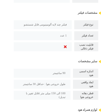
مشخصات فیلتر
نوع فیلتر
فبلتر چند لایه آلومینیومی قابل شستشو
تعداد فیلتر
1 عدد
قابلیت نصب
فیلتر ذغالی
سایر مشخصات
اندازه اسمی
90 سانتیمتر
هود
ابعاد واقعی
طول خروجی هوا : حداقل 30 سانتیمتر
هود
قطر دهانه
100 الی 150 میلی متر (قابل تغییر با
خروجی هوا
تبدیل)
لوازم همراه هود