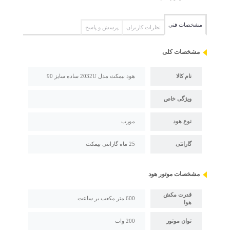
مشخصات فنی
نظرات کاربران
پرسش و پاسخ
مشخصات کلی
نام کالا
هود بیمکث مدل 2032U ساده سایز 90
ویژگی خاص
نوع هود
مورب
گارانتی
25 ماه گارانتی بیمکث
مشخصات موتور هود
قدرت مکش
600 متر مکعب بر ساعت
هوا
توان موتور
200 وات