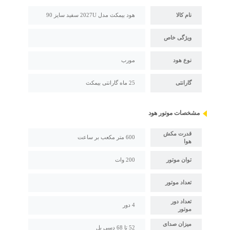
نام کالا
هود بیمکث مدل 2027U سفید سایز 90
ویژگی خاص
نوع هود
مورب
گارانتی
25 ماه گارانتی بیمکث
مشخصات موتور هود
قدرت مکش
600 متر مکعب بر ساعت
هوا
توان موتور
200 وات
تعداد موتور
تعداد دور
4 دور
موتور
میزان صدای
52 تا 68 دسی بل