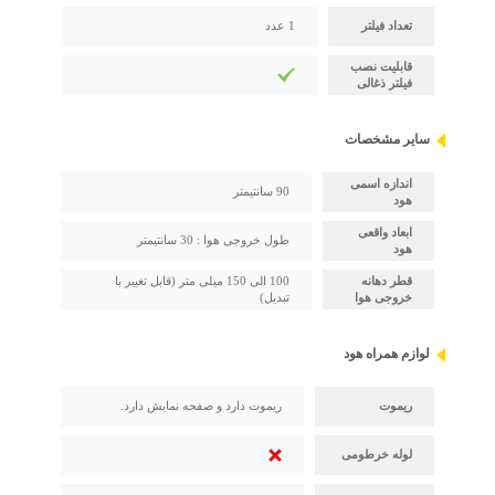
تعداد فیلتر
1 عدد
قابلیت نصب
فیلتر ذغالی
سایر مشخصات
اندازه اسمی
90 سانتیمتر
هود
ابعاد واقعی
طول خروجی هوا : 30 سانتیمتر
هود
قطر دهانه
100 الی 150 میلی متر (قابل تغییر با
خروجی هوا
تبدیل)
لوازم همراه هود
ریموت
ریموت دارد و صفحه نمایش دارد.
لوله خرطومی