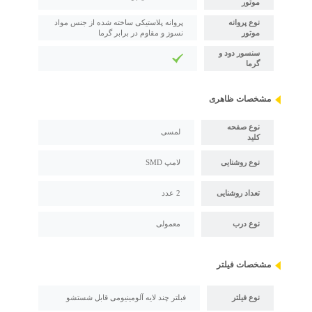
موتور
نوع پروانه
پروانه پلاستیکی ساخته شده از جنس مواد
موتور
نسوز و مقاوم در برابر گرما
سنسور دود و
گرما
مشخصات ظاهری
نوع صفحه
لمسی
کلید
نوع روشنایی
لامپ SMD
تعداد روشنایی
2 عدد
نوع درب
معمولی
مشخصات فیلتر
نوع فیلتر
فبلتر چند لایه آلومینیومی قابل شستشو