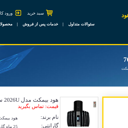
سبد خرید
ورود کا
ود
سئوالات متداول
خدمات پس از فروش
محصولا
مکث
هود بیمکث مدل 2026U سایز 70
قیمت: تماس بگیرید
نام برند:
هود بیمکث
گارانتی:
25 ماه گا