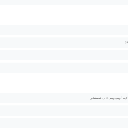
 لایه آلومینیومی قابل شستشو