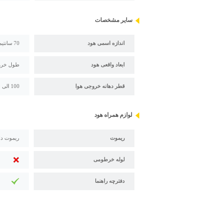
سایر مشخصات
اندازه اسمی هود
70 سانتیمتر
ابعاد واقعی هود
طول خروجی هوا
قطر دهانه خروجی هوا
100 الی 150 میلی متر (قابل تغییر با تبدیل)
لوازم همراه هود
ریموت
ریموت دا
لوله خرطومی
دفترچه راهنما