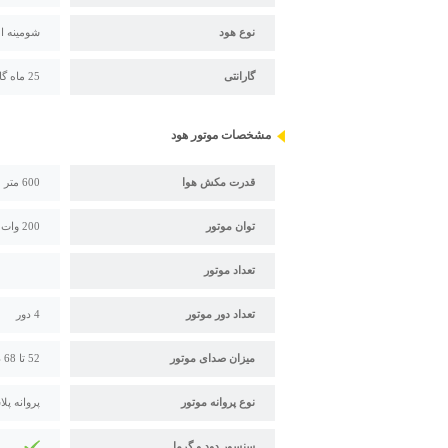
نوع هود
شومینه ا
گارانتی
25 ماه گارانتی بیمکث
مشخصات موتور هود
قدرت مکش هوا
600 متر مکعب بر ساعت
توان موتور
200 وات
تعداد موتور
تعداد دور موتور
4 دور
میزان صدای موتور
52 تا 68 دسی بل
نوع پروانه موتور
پروانه پل
سنسور دود و گرما