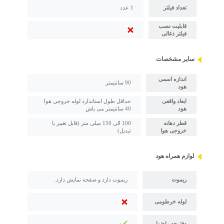
تعداد فیلتر
1 عدد
قابلیت نصب
فیلتر ذغالی
سایر مشخصات
اندازه اسمی
90 سانتیمتر
هود
ابعاد واقعی
حداقل طول استاندارد لوله خروجی هوا
هود
40 سانتیمتر می باش
قطر دهانه
100 الی 150 میلی متر (قابل تغییر با
خروجی هوا
تبدیل)
لوازم همراه هود
ریموت
ریموت دارد و صفحه نمایش دارد.
لوله خرطومی
دفترچه راهنما