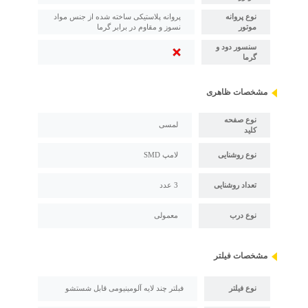
نوع پروانه
پروانه پلاستیکی ساخته شده از جنس مواد
موتور
نسوز و مقاوم در برابر گرما
سنسور دود و
گرما
مشخصات ظاهری
نوع صفحه
لمسی
کلید
نوع روشنایی
لامپ SMD
تعداد روشنایی
3 عدد
نوع درب
معمولی
مشخصات فیلتر
نوع فیلتر
فبلتر چند لایه آلومینیومی قابل شستشو