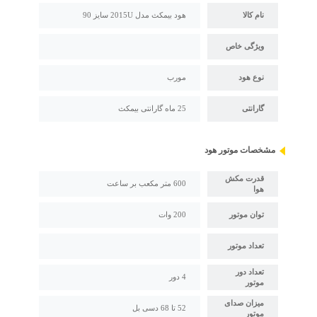
نام کالا
هود بیمکث مدل 2015U سایز 90
ویژگی خاص
نوع هود
مورب
گارانتی
25 ماه گارانتی بیمکث
مشخصات موتور هود
قدرت مکش
600 متر مکعب بر ساعت
هوا
توان موتور
200 وات
تعداد موتور
تعداد دور
4 دور
موتور
میزان صدای
52 تا 68 دسی بل
موتور