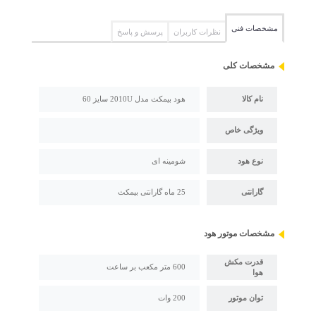
مشخصات فنی
نظرات کاربران
پرسش و پاسخ
مشخصات کلی
نام کالا
هود بیمکث مدل 2010U سایز 60
ویژگی خاص
نوع هود
شومینه ای
گارانتی
25 ماه گارانتی بیمکث
مشخصات موتور هود
قدرت مکش
600 متر مکعب بر ساعت
هوا
توان موتور
200 وات