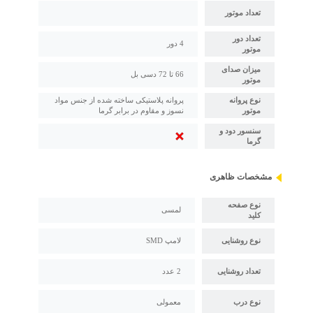
تعداد موتور
تعداد دور
4 دور
موتور
میزان صدای
66 تا 72 دسی بل
موتور
نوع پروانه
پروانه پلاستیکی ساخته شده از جنس مواد
موتور
نسوز و مقاوم در برابر گرما
سنسور دود و
گرما
مشخصات ظاهری
نوع صفحه
لمسی
کلید
نوع روشنایی
لامپ SMD
تعداد روشنایی
2 عدد
نوع درب
معمولی