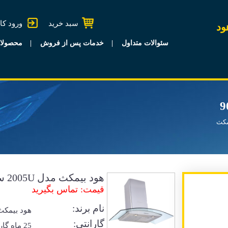
سبد خرید
ورود کا
ود
سئوالات متداول
خدمات پس از فروش
محصولا
مکث
هود بیمکث مدل 2005U سایز 90
قیمت: تماس بگیرید
نام برند:
هود بیمکث
گارانتی:
25 ماه گا