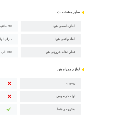
سایر مشخصات
اندازه اسمی هود
90 سانتیمتر
ابعاد واقعی هود
دارای لوله استی
قطر دهانه خروجی هوا
100 الی 150 میلی متر (قابل تغییر با تبدیل)
لوازم همراه هود
ریموت
لوله خرطومی
دفترچه راهنما