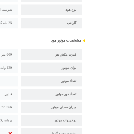
نوع هود
شومینه ا
گارانتی
25 ماه گارانتی بیمکث
مشخصات موتور هود
قدرت مکش هوا
600 متر مکعب بر ساعت
توان موتور
120 وات
تعداد موتور
تعداد دور موتور
3 دور
میزان صدای موتور
66 تا 72 دسی بل
نوع پروانه موتور
پروانه پل
سنسور دود و گرما