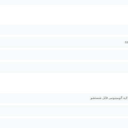
 لایه آلومینیومی قابل شستشو