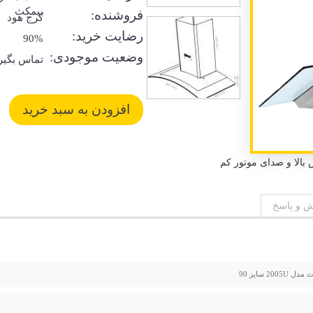
بیمکث
فروشنده:
کرج هود
رضایت خرید:
90%
وضعیت موجودی:
تماس بگیر
 و پاسخ
2005 سایز 90