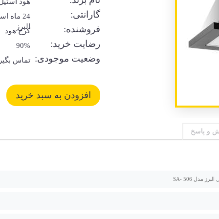
هود استیل 
گارانتی:
24 ماه اس
البرز
فروشنده:
کرج هود
رضایت خرید:
90%
وضعیت موجودی:
تماس بگیر
 و پاسخ
برز مدل 506 -SA