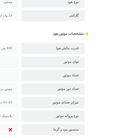
نوع هود
مخفی
گارانتی
24 ماه استیل البرز
مشخصات موتور هود
قدرت مکش هوا
800 متر مکعب بر ساعت
توان موتور
تعداد موتور
تعداد دور موتور
موتور پر قد
میزان صدای موتور
43~45 دسی بل
نوع پروانه موتور
پلاستیک ن
سنسور دود و گرما