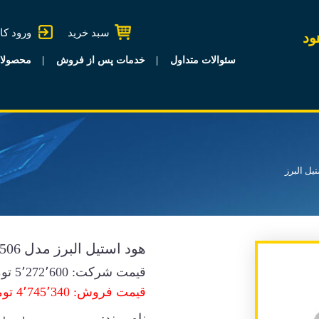
سبد خرید
ورود کا
ود
سئوالات متداول
خدمات پس از فروش
محصولا
یل البرز
هود استیل البرز مدل 506 -SA
قیمت شرکت:
5٬272٬600
توم
قیمت فروش: 4٬745٬340 تومان
نام برند: