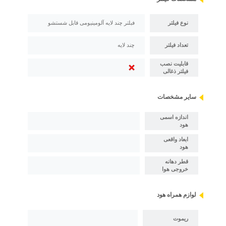
نوع فیلتر
فبلتر چند لایه آلومینیومی قابل شستشو
تعداد فیلتر
چند لایه
قابلیت نصب
فیلتر ذغالی
سایر مشخصات
اندازه اسمی
هود
ابعاد واقعی
هود
قطر دهانه
خروجی هوا
لوازم همراه هود
ریموت