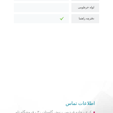
لوله خرطومی
دفترچه راهنما
اطلاعات تماس
کرج - جاده فردیس - نبش گلستان ۳۰ - فروشگاه تلم