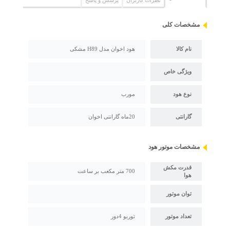
نظرات کاربران
پرسش و پاسخ
مشخصات کلی
نام کالا
هود اخوان مدل H89 مشکی
ویژگی خاص
نوع هود
مورب
گارانتی
20ماه گارانتی اخوان
مشخصات موتور هود
قدرت مکش
700 متر مکعب بر ساعت
هوا
توان موتور
تعداد موتور
توربو 4دور