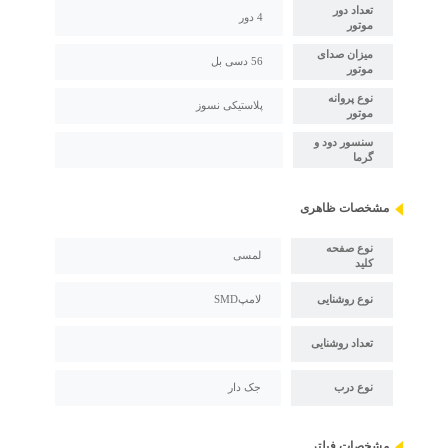
تعداد دور
4 دور
موتور
میزان صدای
56 دسی بل
موتور
نوع پروانه
پلاستیکی نسوز
موتور
سنسور دود و
گرما
مشخصات ظاهری
نوع صفحه
لمسی
کلید
نوع روشنایی
لامپSMD
تعداد روشنایی
نوع درب
جک دار
مشخصات فیلتر