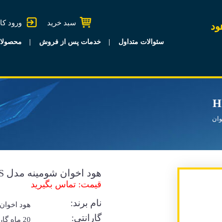
سبد خرید
ورود کا
ود
سئوالات متداول
خدمات پس از فروش
محصولا
وان
هود اخوان شومینه مدل H 59-4S
قیمت: تماس بگیرید
نام برند:
هود اخوان
گارانتی:
20 ماه گا