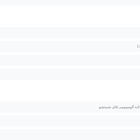
 لایه آلومینیومی قابل شستشو