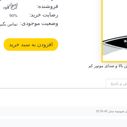
اخوان
فروشنده:
کرج هود
رضایت خرید:
90%
وضعیت موجودی:
تماس بگیر
 و پاسخ
ومینه مدل H 59-4S