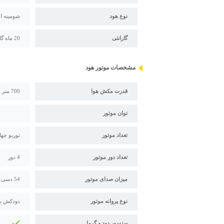
نوع هود
شومینه ا
گارانتی
20 ماه گارانتی اخوان
مشخصات موتور هود
قدرت مکش هوا
700 متر مکعب بر ساعت
توان موتور
تعداد موتور
توربو چها
تعداد دور موتور
4 دور
میزان صدای موتور
54 دسی بل
نوع پروانه موتور
دودکش بلن
سنسور دود و گرما