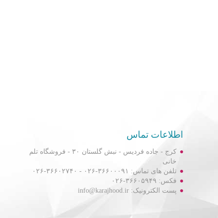
اطلاعات تماس
کرج - جاده فردیس - نبش گلستان ۳۰ - فروشگاه تلم
خانی
تلفن های تماس: ۳۶۶۰۰۰۹۱-۰۲۶ - ۳۶۶۰۲۷۴۰-۰۲۶
فکس: ۳۶۶۰۵۹۴۹-۰۲۶
پست الکترونیک: info@karajhood.ir