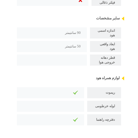
فیلتر ذغالی
سایر مشخصات
اندازه اسمی
90 سانتیمتر
هود
ابعاد واقعی
50 سانتیمتر
هود
قطر دهانه
خروجی هوا
لوازم همراه هود
ریموت
لوله خرطومی
دفترچه راهنما