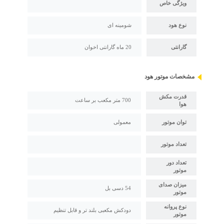
ویژگی خاص
نوع هود
شومینه ای
گارانتی
20 ماه گارانتی اخوان
مشخصات موتور هود
قدرت مکش
700 متر مکعب بر ساعت
هوا
توان موتور
معمولی
تعداد موتور
تعداد دور
موتور
میزان صدای
54 دسی بل
موتور
نوع پروانه
دودکش مکعبی بلند تر و قابل تنظیم
موتور