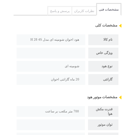
مشخصات فنی
نظرات کاربران
پرسش و پاسخ
مشخصات کلی
نام کالا
هود اخوان شومینه ای مدل H 28 4S
ویژگی خاص
نوع هود
شومینه ای
گارانتی
20 ماه گارانتی اخوان
مشخصات موتور هود
قدرت مکش
700 متر مکعب بر ساعت
هوا
توان موتور