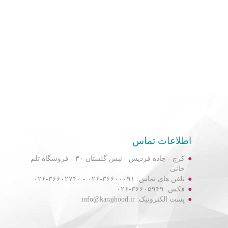
اطلاعات تماس
کرج - جاده فردیس - نبش گلستان ۳۰ - فروشگاه تلم
خانی
تلفن های تماس: ۳۶۶۰۰۰۹۱-۰۲۶ - ۳۶۶۰۲۷۴۰-۰۲۶
فکس: ۳۶۶۰۵۹۴۹-۰۲۶
پست الکترونیک: info@karajhood.ir