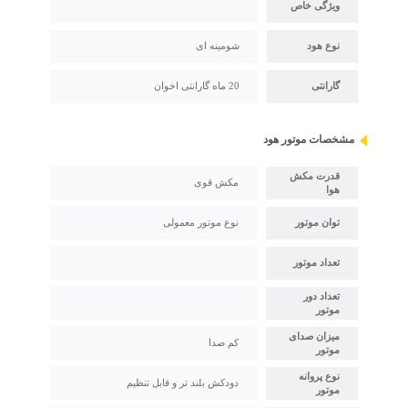
ویژگی خاص
نوع هود
شومینه ای
گارانتی
20 ماه گارانتی اخوان
مشخصات موتور هود
قدرت مکش
مکش قوی
هوا
توان موتور
نوع موتور معمولی
تعداد موتور
تعداد دور
موتور
میزان صدای
کم صدا
موتور
نوع پروانه
دودکش بلند تر و قابل تنظیم
موتور