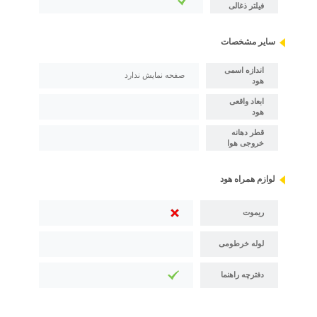
فیلتر ذغالی
سایر مشخصات
اندازه اسمی
صفحه نمایش ندارد
هود
ابعاد واقعی
هود
قطر دهانه
خروجی هوا
لوازم همراه هود
ریموت
لوله خرطومی
دفترچه راهنما