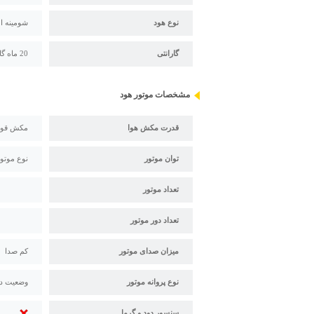
نوع هود
شومینه ا
گارانتی
20 ماه گارانتی اخوان
مشخصات موتور هود
قدرت مکش هوا
مکش قو
توان موتور
نوع موتو
تعداد موتور
تعداد دور موتور
میزان صدای موتور
کم صدا
نوع پروانه موتور
وضعیت دو
سنسور دود و گرما