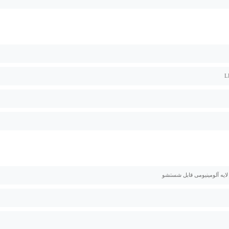
 لایه آلومینیومی قابل شستشو