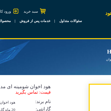
سبد خرید
ورود کا
ود
سئوالات متداول
خدمات پس از فروش
محصولا
وان
هود اخوان شومینه ای مدل 10
قیمت: تماس بگیرید
نام برند:
هود اخوان
گارانتی:
20 ماه گا