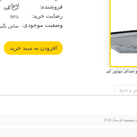
اخوان
فروشنده:
کرج هود
رضایت خرید:
90%
وضعیت موجودی:
تماس بگیر
 و پاسخ
شومینه ای مدل H 10