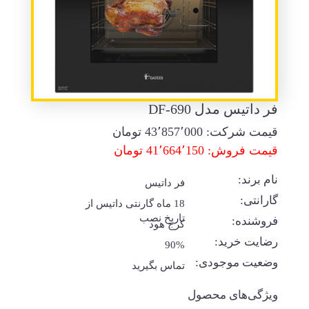
فر داتیس مدل DF-690
قیمت شرکت:
43٬857٬000
تومان
قیمت فروش: 41٬664٬150 تومان
نام برند:
فر داتیس
گارانتی:
18 ماه گارنتی داتیس از
تاریخ نصب
فروشنده:
کرج هود
رضایت خرید:
90%
وضعیت موجودی:
تماس بگیرید
ویژگی‌های محصول