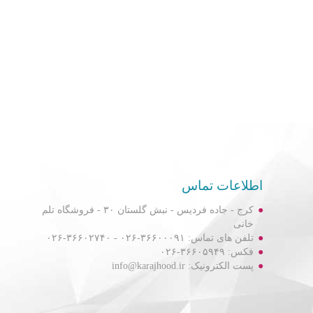
اطلاعات تماس
کرج - جاده فردیس - نبش گلستان ۳۰ - فروشگاه تلم
خانی
تلفن های تماس: ۳۶۶۰۰۰۹۱-۰۲۶ - ۳۶۶۰۲۷۴۰-۰۲۶
فکس: ۳۶۶۰۵۹۴۹-۰۲۶
پست الکترونیک: info@karajhood.ir