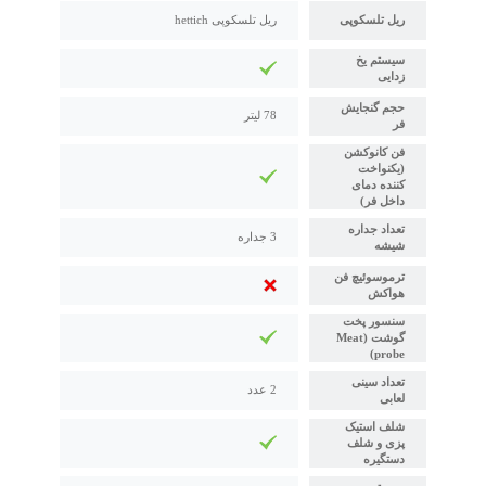
ریل تلسکوپی
ریل تلسکوپی hettich
سیستم یخ
زدایی
حجم گنجایش
78 لیتر
فر
فن کانوکشن
(یکنواخت
کننده دمای
داخل فر)
تعداد جداره
3 جداره
شیشه
ترموسوئیچ فن
هواکش
سنسور پخت
گوشت (Meat
probe)
تعداد سینی
2 عدد
لعابی
شلف استیک
پزی و شلف
دستگیره