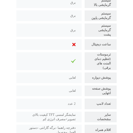
سیستم
برق
گرمایشی بالا
سیستم
برق
گرمایشی پایین
سیستم
گرمایشی
برق
پشت
ساعت دیجیتال
ترموستات
(تنظیم دمای
المنت های
برقی)
پوشش دیواره
لعابی
پوشش صفحه
لعابی
انتهایی
تعداد لامپ
2 عدد
سایر
نمایشگر لمسی TFT کیفیت بالای
مشخصات
تصویر+مصرف انرژی کم
دفترچه راهنما -برگه گارانتی -دستور
اقلام همراه
العمل محصول