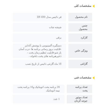
مشخصات کلی
نام محصول
فر داتیس مدل DF-690
جنس
شیشه شات
محصول
کارکرد
برقی
دستگیره آلمینیومی با پوشش آنادایز
-قابلیت بروز رسانی برنامه ها -درب آسان
ویژگی خاص
باز شو-قابلیت تنظیم زمان پخت -
ذخیرهبرنامه های پخت دلخواه -
گارانتی
18 ماه گارنتی داتیس از تاریخ نصب
مشخصات فنی
تعداد برنامه
28 برنامه پخت اتوماتیک و16 برنامه پخت
پخت
نیمه اتوماتیک
تعداد موتور
1 عدد
جوجه گردان