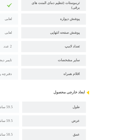
ترموستات (تنظیم دمای المنت های
برقی)
پوشش دیواره
لعابی
پوشش صفحه انتهایی
لعابی
تعداد لامپ
2 عدد
سایر مشخصات
تایمر دی
اقلام همراه
دفترچه ر
ابعاد خارجی محصول
طول
59.5 سانتیمتر
عرض
59.5 سانتیمتر
عمق
58.5 سانتیمتر