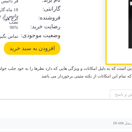
فر داتیس
گارانتی:
18 ماه گا
داتیس از ت
فروشنده:
کرج هود
نصب
رضایت خرید:
90%
وضعیت موجودی:
تماس بگیر
یس مدل DF 688 یکی از مدل هایی است که به دلیل امکانات و ویژگی هایی که دارد نظرها را به خ
که تمام این امکانات از نکته مثبتی برخوردار می باشد.
 و پاسخ
 DF-688