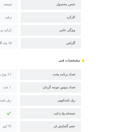
جنس محصول
شیشه
کارکرد
برقی
ویژگی خاص
دارای دو
گارانتی
18 ماه گارنتی داتیس از تاریخ نصب
مشخصات فنی
تعداد برنامه پخت
11 نوع برنامه پخت نیمه اتومات
تعداد موتور جوجه گردان
1 عدد
ریل تلسکوپی
ریل تلسکوپی 
سیستم یخ زدایی
حجم گنجایش فر
78 لیتر