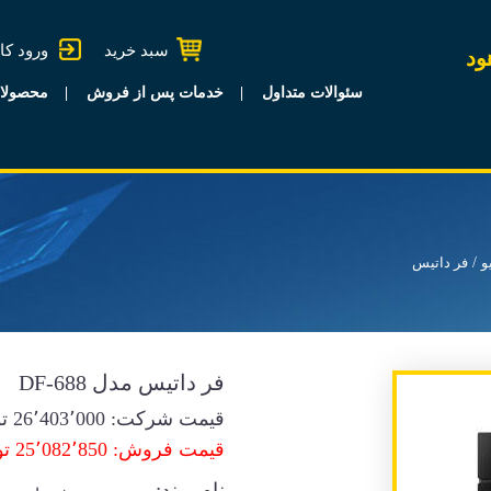
سبد خرید
ورود کا
ود
سئوالات متداول
خدمات پس از فروش
محصولا
و
فر داتیس
فر داتیس مدل DF-688
قیمت شرکت:
26٬403٬000
تو
قیمت فروش: 25٬082٬850 تومان
نام برند: