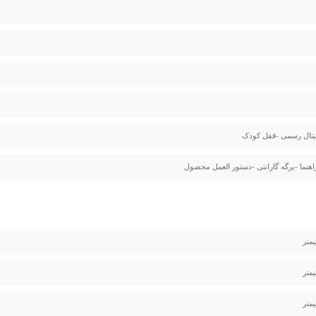
جیتال رسمی -قفل کودک
اهنما -برگه گارانتی -دستور العمل محصول