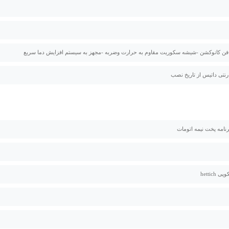
 فن کانوکشن -شیشه سکوریت مقاوم به حرارت وضربه -مجهز به سیستم افزایش دما سریع
hettich