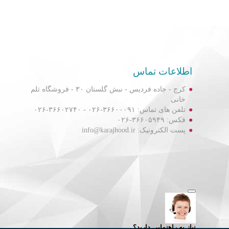
اطلاعات تماس
کرج - جاده فردیس - نبش گلستان ۳۰ - فروشگاه تلم
خانی
تلفن های تماس: ۳۶۶۰۰۰۹۱-۰۲۶ - ۳۶۶۰۲۷۴۰-۰۲۶
فکس: ۳۶۶۰۵۹۴۹-۰۲۶
پست الکترونیک: info@karajhood.ir