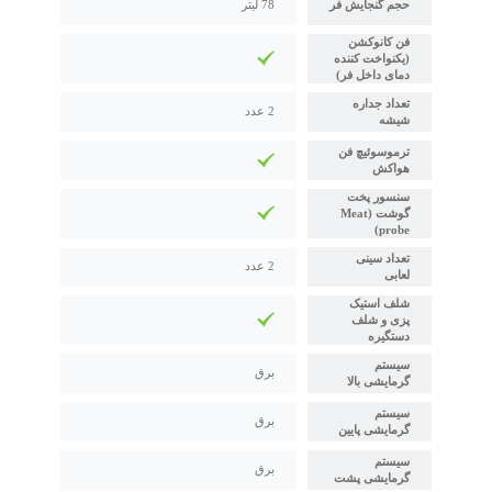
حجم گنجایش فر
78 لیتر
فن کانوکشن
(یکنواخت کننده
دمای داخل فر)
تعداد جداره
2 عدد
شیشه
ترموسوئیچ فن
هواکش
سنسور پخت
گوشت (Meat
probe)
تعداد سینی
2 عدد
لعابی
شلف استیک
پزی و شلف
دستگیره
سیستم
برق
گرمایشی بالا
سیستم
برق
گرمایشی پایین
سیستم
برق
گرمایشی پشت