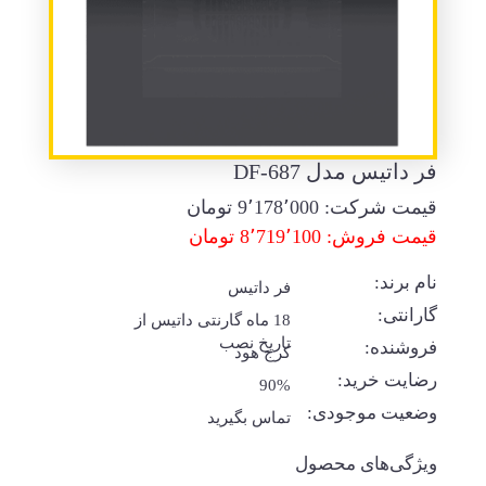
فر داتیس مدل DF-687
قیمت شرکت:
9٬178٬000
تومان
قیمت فروش: 8٬719٬100 تومان
نام برند:
فر داتیس
گارانتی:
18 ماه گارنتی داتیس از
تاریخ نصب
فروشنده:
کرج هود
رضایت خرید:
90%
وضعیت موجودی:
تماس بگیرید
ویژگی‌های محصول