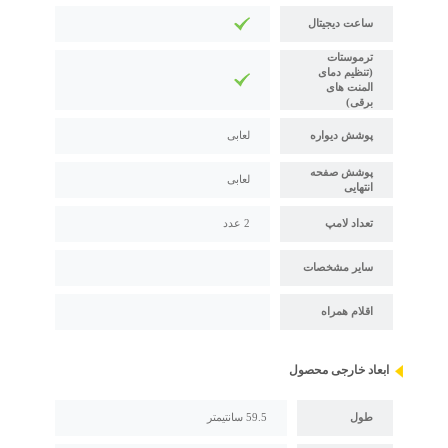
ساعت دیجیتال
ترموستات
(تنظیم دمای
المنت های
برقی)
پوشش دیواره
لعابی
پوشش صفحه
لعابی
انتهایی
تعداد لامپ
2 عدد
سایر مشخصات
اقلام همراه
ابعاد خارجی محصول
طول
59.5 سانتیمتر