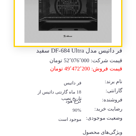
فر داتیس مدل DF-684 Ultra سفید
قیمت شرکت:
52٬076٬000
تومان
قیمت فروش: 49٬472٬200 تومان
نام برند:
فر داتیس
گارانتی:
18 ماه گارنتی داتیس از
تاریخ نصب
فروشنده:
کرج هود
رضایت خرید:
90%
وضعیت موجودی:
موجود است
ویژگی‌های محصول