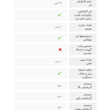
حجم گنجایش
78 لیتر
فر
فن کانوکشن
(یکنواخت کننده
دمای داخل فر)
تعداد جداره
2 عدد
شیشه
ترموسوئیچ فن
هواکش
سنسور پخت
گوشت (Meat
probe)
تعداد سینی
1 عدد
لعابی
شلف استیک
پزی و شلف
دستگیره
سیستم
برق
گرمایشی بالا
سیستم
برق
گرمایشی پایین
سیستم
برق
گرمایشی پشت