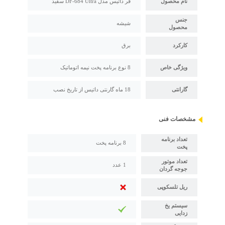
نام محصول
فر داتیس مدل DF-684 Ultra سفید
جنس
شیشه
محصول
کارکرد
برق
ویژگی خاص
8 نوع برنامه پخت نیمه اتوماتیک
گارانتی
18 ماه گارنتی داتیس از تاریخ نصب
مشخصات فنی
تعداد برنامه
8 برنامه پخت
پخت
تعداد موتور
1 عدد
جوجه گردان
ریل تلسکوپی
سیستم یخ
زدایی