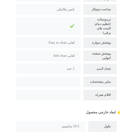
ساعت دیجیتال
تایمر مکانیکی
ترموستات
(تنظیم دمای
المنت های
برقی)
پوشش دیواره
لعابی Easy to clean
پوشش صفحه
لعابی Self clean
انتهایی
تعداد لامپ
2 عدد
سایر مشخصات
اقلام همراه
ابعاد خارجی محصول
طول
59.5 سانتیمتر