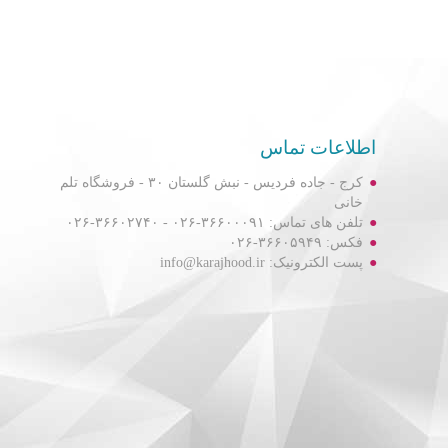
اطلاعات تماس
کرج - جاده فردیس - نبش گلستان ۳۰ - فروشگاه تلم
خانی
تلفن های تماس: ۳۶۶۰۰۰۹۱-۰۲۶ - ۳۶۶۰۲۷۴۰-۰۲۶
فکس: ۳۶۶۰۵۹۴۹-۰۲۶
پست الکترونیک: info@karajhood.ir