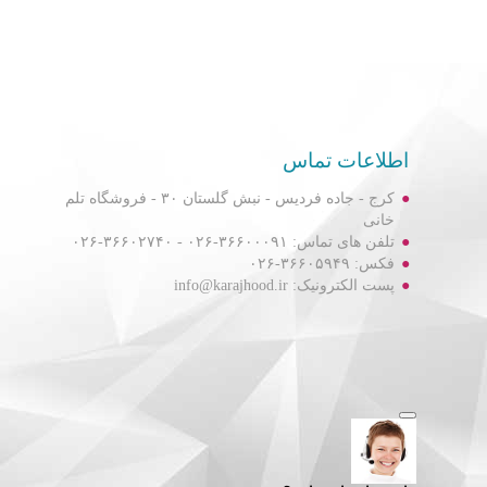
اطلاعات تماس
کرج - جاده فردیس - نبش گلستان ۳۰ - فروشگاه تلم
خانی
تلفن های تماس: ۳۶۶۰۰۰۹۱-۰۲۶ - ۳۶۶۰۲۷۴۰-۰۲۶
فکس: ۳۶۶۰۵۹۴۹-۰۲۶
پست الکترونیک: info@karajhood.ir