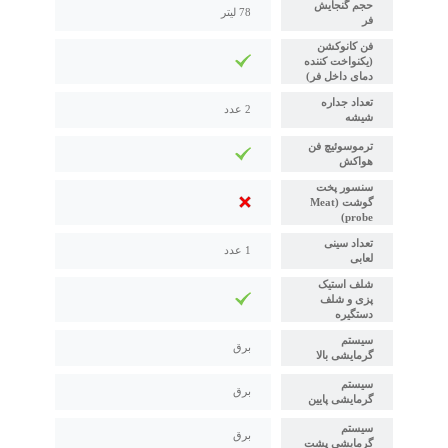
حجم گنجایش
78 لیتر
فر
فن کانوکشن
(یکنواخت کننده
دمای داخل فر)
تعداد جداره
2 عدد
شیشه
ترموسوئیچ فن
هواکش
سنسور پخت
گوشت (Meat
probe)
تعداد سینی
1 عدد
لعابی
شلف استیک
پزی و شلف
دستگیره
سیستم
برق
گرمایشی بالا
سیستم
برق
گرمایشی پایین
سیستم
برق
گرمایشی پشت