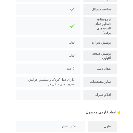
ساعت دیجیتال
ترموستات
(تنظیم دمای
المنت های
برقی)
پوشش دیواره
لعابی
پوشش صفحه
لعابی
انتهایی
تعداد لامپ
2 عدد
دارای قفل کودک و سیستم افزایش
سایر مشخصات
سریع دمای داخل فر
اقلام همراه
ابعاد خارجی محصول
طول
59.5 سانتیمتر