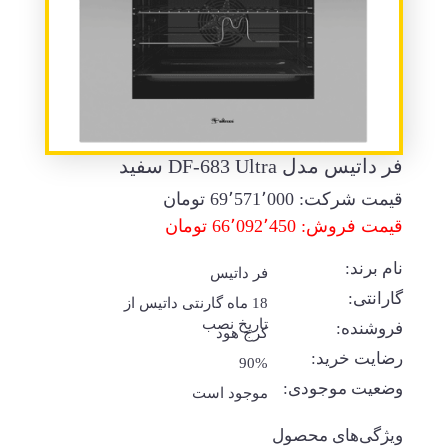
فر داتیس مدل DF-683 Ultra سفید
قیمت شرکت:
69٬571٬000
تومان
قیمت فروش: 66٬092٬450 تومان
نام برند:
فر داتیس
گارانتی:
18 ماه گارنتی داتیس از
تاریخ نصب
فروشنده:
کرج هود
رضایت خرید:
90%
وضعیت موجودی:
موجود است
ویژگی‌های محصول