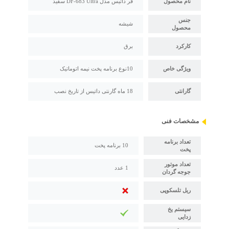
نام محصول
فر داتیس مدل DF-683 Ultra سفید
جنس
شیشه
محصول
کارکرد
برق
ویژگی خاص
10نوع برنامه پخت نیمه اتوماتیک
گارانتی
18 ماه گارنتی داتیس از تاریخ نصب
مشخصات فنی
تعداد برنامه
10 برنامه پخت
پخت
تعداد موتور
1 عدد
جوجه گردان
ریل تلسکوپی
سیستم یخ
زدایی