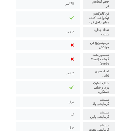
حجم گنجایش
78 لیتر
فر
فن کانوکشن
(یکنواخت کننده
دمای داخل فر)
تعداد جداره
2 عدد
شیشه
ترموسوئیچ فن
هواکش
سنسور پخت
گوشت (Meat
probe)
تعداد سینی
2 عدد
لعابی
شلف استیک
پزی و شلف
دستگیره
سیستم
برق
گرمایشی بالا
سیستم
گاز
گرمایشی پایین
سیستم
برق
گرمایشی پشت