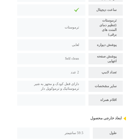
ساعت دیجیتال
ترموستات
(تنظیم دمای
ترموستات
المنت های
برقی)
پوشش دیواره
لعابی
پوشش صفحه
Self clean
انتهایی
تعداد لامپ
2 عدد
دارای قفل کودک و مجهز به شیر
سایر مشخصات
ترموستاتیک و ترموکوپل دار
اقلام همراه
ابعاد خارجی محصول
طول
59.5 سانتیمتر