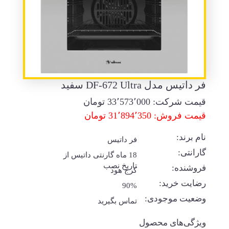
فر داتیس مدل DF-672 Ultra سفید
قیمت شرکت:
33٬573٬000
تومان
قیمت فروش: 31٬894٬350 تومان
نام برند:
فر داتیس
گارانتی:
18 ماه گارنتی داتیس از
تاریخ نصب
فروشنده:
کرج هود
رضایت خرید:
90%
وضعیت موجودی:
تماس بگیرید
ویژگی‌های محصول