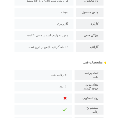
نام محصول
فر داتیس مدل DF-672 Ultra سفید
جنس محصول
شیشه
کارکرد
گاز و برق
ویژگی خاص
مجهز به ولوم تاشو از جنس باکالیت
گارانتی
18 ماه گارنتی داتیس از تاریخ نصب
مشخصات فنی
تعداد برنامه
8 برنامه پخت
پخت
تعداد موتور
1 عدد
جوجه گردان
ریل تلسکوپی
سیستم یخ
زدایی