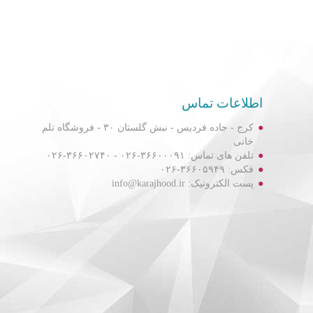
اطلاعات تماس
کرج - جاده فردیس - نبش گلستان ۳۰ - فروشگاه تلم
خانی
تلفن های تماس: ۳۶۶۰۰۰۹۱-۰۲۶ - ۳۶۶۰۲۷۴۰-۰۲۶
فکس: ۳۶۶۰۵۹۴۹-۰۲۶
پست الکترونیک: info@karajhood.ir