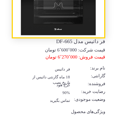
فر داتیس مدل DF-665
قیمت شرکت:
6٬600٬000
تومان
قیمت فروش: 6٬270٬000 تومان
نام برند:
فر داتیس
گارانتی:
18 ماه گارنتی داتیس از
تاریخ نصب
فروشنده:
کرج هود
رضایت خرید:
90%
وضعیت موجودی:
تماس بگیرید
ویژگی‌های محصول