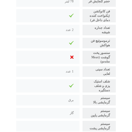
حجم گنجایش فر
78 لیتر
فن کانوکشن
(یکنواخت کننده
دمای داخل فر)
تعداد جداره
2 عدد
شیشه
ترموسوئیچ فن
هواکش
سنسور پخت
گوشت (Meat
probe)
تعداد سینی
1 عدد
لعابی
شلف استیک
پزی و شلف
دستگیره
سیستم
برق
گرمایشی بالا
سیستم
گاز
گرمایشی پایین
سیستم
گرمایشی پشت