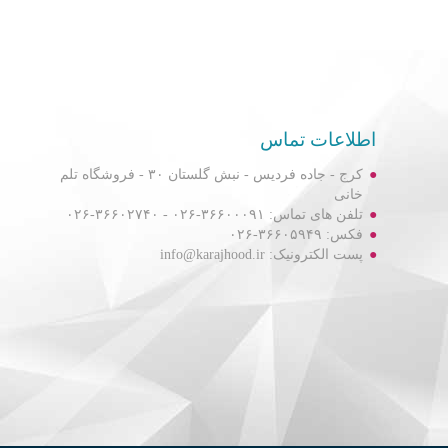
اطلاعات تماس
کرج - جاده فردیس - نبش گلستان ۳۰ - فروشگاه تلم
خانی
تلفن های تماس: ۳۶۶۰۰۰۹۱-۰۲۶ - ۳۶۶۰۲۷۴۰-۰۲۶
فکس: ۳۶۶۰۵۹۴۹-۰۲۶
پست الکترونیک: info@karajhood.ir