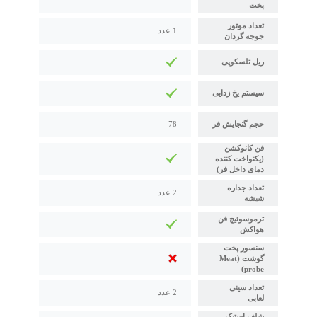
پخت
تعداد موتور
1 عدد
جوجه گردان
ریل تلسکوپی
سیستم یخ زدایی
حجم گنجایش فر
78
فن کانوکشن
(یکنواخت کننده
دمای داخل فر)
تعداد جداره
2 عدد
شیشه
ترموسوئیچ فن
هواکش
سنسور پخت
گوشت (Meat
probe)
تعداد سینی
2 عدد
لعابی
شلف استیک