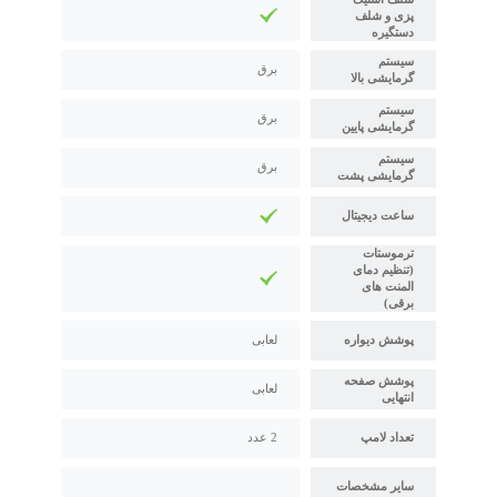
پزی و شلف
دستگیره
سیستم
برق
گرمایشی بالا
سیستم
برق
گرمایشی پایین
سیستم
برق
گرمایشی پشت
ساعت دیجیتال
ترموستات
(تنظیم دمای
المنت های
برقی)
پوشش دیواره
لعابی
پوشش صفحه
لعابی
انتهایی
تعداد لامپ
2 عدد
سایر مشخصات