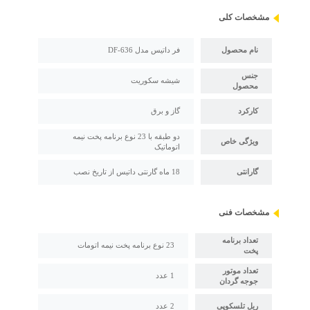
مشخصات کلی
نام محصول
فر داتیس مدل DF-636
جنس
شیشه سکوریت
محصول
کارکرد
گاز و برق
دو طبقه با 23 نوع برنامه پخت نیمه
ویژگی خاص
اتوماتیک
گارانتی
18 ماه گارنتی داتیس از تاریخ نصب
مشخصات فنی
تعداد برنامه
23 نوع برنامه پخت نیمه اتومات
پخت
تعداد موتور
1 عدد
جوجه گردان
ریل تلسکوپی
2 عدد