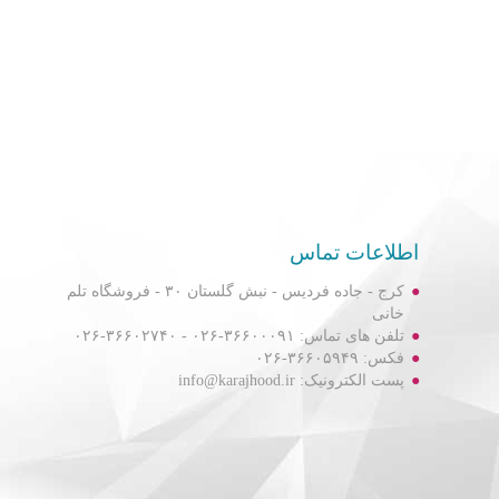
اطلاعات تماس
کرج - جاده فردیس - نبش گلستان ۳۰ - فروشگاه تلم
خانی
تلفن های تماس: ۳۶۶۰۰۰۹۱-۰۲۶ - ۳۶۶۰۲۷۴۰-۰۲۶
فکس: ۳۶۶۰۵۹۴۹-۰۲۶
پست الکترونیک: info@karajhood.ir