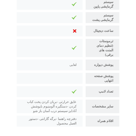
سیستم
گرمایشی پایین
سیستم
گرمایشی پشت
ساعت دیجیتال
ترموستات
(تنظیم دمای
المنت های
برقی)
پوشش دیواره
لعابی
پوشش صفحه
انتهایی
تعداد لامپ
عایق حرارتی -بریان کردن پخت کباب
سایر مشخصات
کردن -دستگیره آلومنیوم باپوشش
آنادایز-سیستم درب آسان باز شو
دفترچه راهنما -برگه گارانتی -دستور
اقلام همراه
العمل محصول