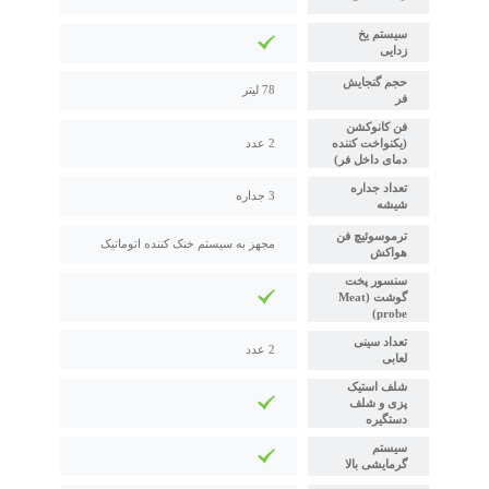
سیستم یخ
زدایی
حجم گنجایش
78 لیتر
فر
فن کانوکشن
(یکنواخت کننده
2 عدد
دمای داخل فر)
تعداد جداره
3 جداره
شیشه
ترموسوئیچ فن
مجهز به سیستم خنک کننده اتوماتیک
هواکش
سنسور پخت
گوشت (Meat
probe)
تعداد سینی
2 عدد
لعابی
شلف استیک
پزی و شلف
دستگیره
سیستم
گرمایشی بالا