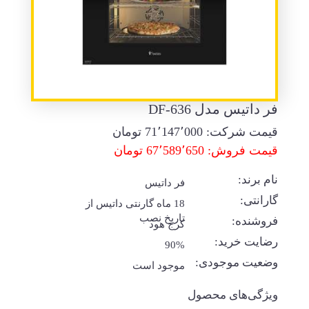
فر داتیس مدل DF-636
قیمت شرکت:
71٬147٬000
تومان
قیمت فروش: 67٬589٬650 تومان
نام برند:
فر داتیس
گارانتی:
18 ماه گارنتی داتیس از
تاریخ نصب
فروشنده:
کرج هود
رضایت خرید:
90%
وضعیت موجودی:
موجود است
ویژگی‌های محصول