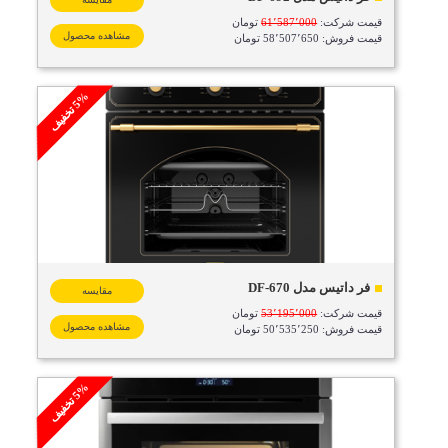
قیمت شرکت:
61٬587٬000
تومان
مشاهده محصول
قیمت فروش: 58٬507٬650 تومان
%
ف
5
ت
خ
ف
ی
فر داتیس مدل DF-670
مقایسه
قیمت شرکت:
53٬195٬000
تومان
مشاهده محصول
قیمت فروش: 50٬535٬250 تومان
%
ف
5
ت
خ
ف
ی