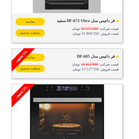
فر داتیس مدل DF-672 Ultra سفید
مقایسه
قیمت شرکت:
33٬573٬000
تومان
مشاهده محصول
قیمت فروش: 31٬894٬350 تومان
%
ف
5
ت
خ
ف
ی
فر داتیس مدل DF-685
مقایسه
قیمت شرکت:
15٬913٬000
تومان
مشاهده محصول
قیمت فروش: 15٬117٬350 تومان
%
ف
5
ت
خ
ف
ی