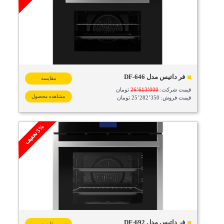
فر داتیس مدل DF-646
مقایسه
قیمت شرکت:
26٬613٬000
تومان
مشاهده محصول
قیمت فروش: 25٬282٬350 تومان
%
ف
5
ت
خ
ف
ی
فر داتیس مدل DF-692
مقایسه