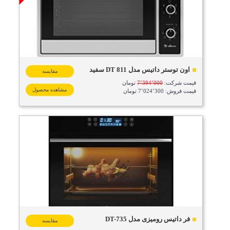
اون توستر داتیس مدل DT 811 سفید
مقایسه
قیمت شرکت:
7٬394٬000
تومان
مشاهده محصول
قیمت فروش: 7٬024٬300 تومان
فر داتیس رومیزی مدل DT-735
مقایسه