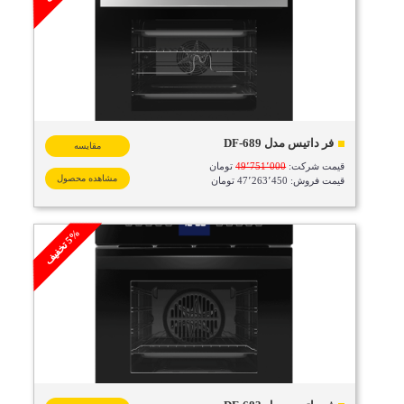
فر داتیس مدل DF-689
مقایسه
قیمت شرکت:
49٬751٬000
تومان
مشاهده محصول
قیمت فروش: 47٬263٬450 تومان
%
ف
5
ت
خ
ف
ی