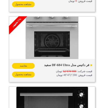
قیمت فروش:
0
تومان
مشاهده محصول
%
ف
5
ت
خ
ف
ی
فر داتیس مدل DF-684 Ultra سفید
مقایسه
قیمت شرکت:
52٬076٬000
تومان
مشاهده محصول
قیمت فروش: 49٬472٬200 تومان