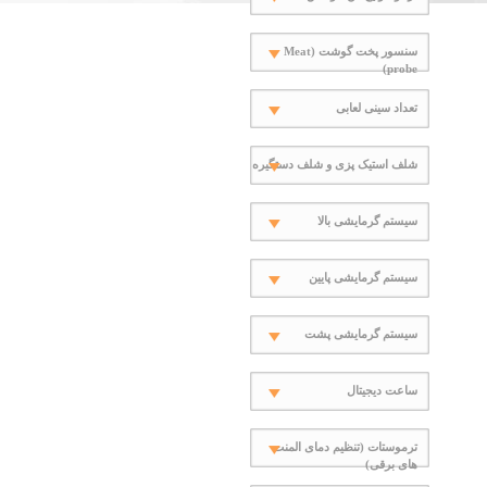
سنسور پخت گوشت (Meat
probe)
تعداد سینی لعابی
شلف استیک پزی و شلف دستگیره
سیستم گرمایشی بالا
سیستم گرمایشی پایین
سیستم گرمایشی پشت
ساعت دیجیتال
ترموستات (تنظیم دمای المنت
های برقی)