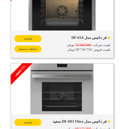
فر داتیس مدل DF-654
مقایسه
قیمت شرکت:
72٬365٬000
تومان
مشاهده محصول
قیمت فروش: 68٬746٬750 تومان
%
ف
5
ت
خ
ف
ی
فر داتیس مدل DF-683 Ultra سفید
مقایسه
قیمت شرکت:
69٬571٬000
تومان