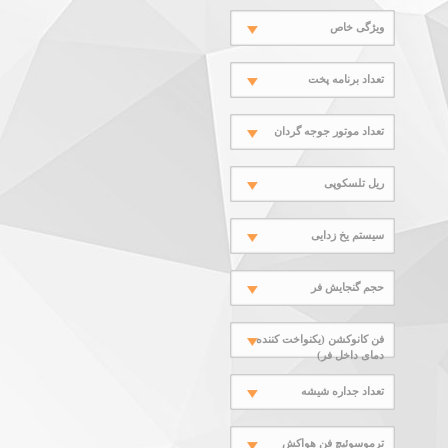
ویژگی خاص
تعداد برنامه پخت
تعداد موتور جوجه گردان
ریل تلسکوپی
سیستم یخ زدایی
حجم گنجایش فر
فن کانوکشن (یکنواخت کننده
دمای داخل فر)
تعداد جداره شیشه
ترموسوئیچ فن هواکش