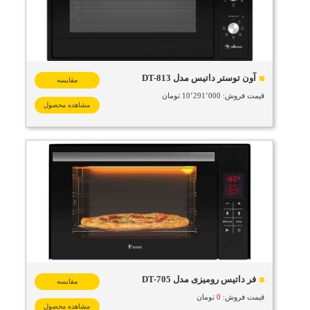
آون توستر داتیس مدل DT-813
مقایسه
قیمت فروش: 10٬291٬000 تومان
مشاهده محصول
فر داتیس رومیزی مدل DT-705
مقایسه
قیمت فروش:
0
تومان
مشاهده محصول