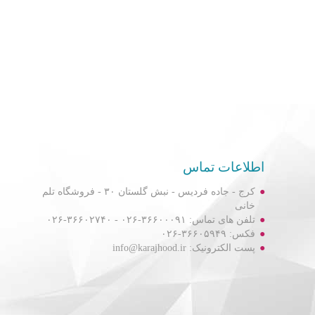
اطلاعات تماس
کرج - جاده فردیس - نبش گلستان ۳۰ - فروشگاه تلم
خانی
تلفن های تماس: ۳۶۶۰۰۰۹۱-۰۲۶ - ۳۶۶۰۲۷۴۰-۰۲۶
فکس: ۳۶۶۰۵۹۴۹-۰۲۶
پست الکترونیک: info@karajhood.ir