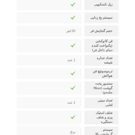
ریل تلسکوپی
سیستم یخ زدایی
حجم گنجایش فر
60 لیتر
فن کانوکشن
(یکنواخت کننده
دمای داخل فر)
تعداد جداره
2 عدد
شیشه
ترموسوئیچ فن
هواکش
سنسور پخت
گوشت (Meat
probe)
تعداد سینی
2 عدد
لعابی
شلف استیک
پزی و شلف
دستگیره
سیستم
برق
گرمایشی بالا