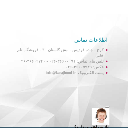
اطلاعات تماس
کرج - جاده فردیس - نبش گلستان ۳۰ - فروشگاه تلم
خانی
تلفن های تماس: ۳۶۶۰۰۰۹۱-۰۲۶ - ۳۶۶۰۲۷۴۰-۰۲۶
فکس: ۳۶۶۰۵۹۴۹-۰۲۶
پست الکترونیک: info@karajhood.ir