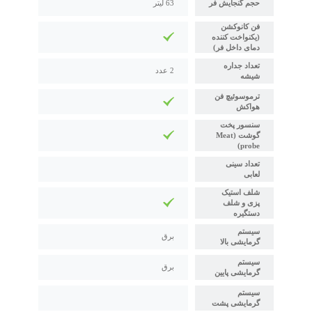
حجم گنجایش فر
63 لیتر
فن کانوکشن
(یکنواخت کننده
دمای داخل فر)
تعداد جداره
2 عدد
شیشه
ترموسوئیچ فن
هواکش
سنسور پخت
گوشت (Meat
probe)
تعداد سینی
لعابی
شلف استیک
پزی و شلف
دستگیره
سیستم
برق
گرمایشی بالا
سیستم
برق
گرمایشی پایین
سیستم
گرمایشی پشت