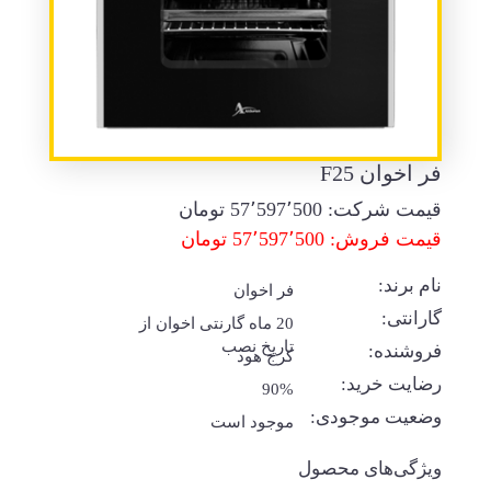
فر اخوان F25
قیمت شرکت:
57٬597٬500
تومان
قیمت فروش: 57٬597٬500 تومان
نام برند:
فر اخوان
گارانتی:
20 ماه گارنتی اخوان از
تاریخ نصب
فروشنده:
کرج هود
رضایت خرید:
90%
وضعیت موجودی:
موجود است
ویژگی‌های محصول