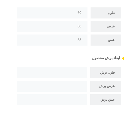
طول
60
عرض
60
عمق
55
ابعاد برش محصول
طول برش
عرض برش
عمق برش