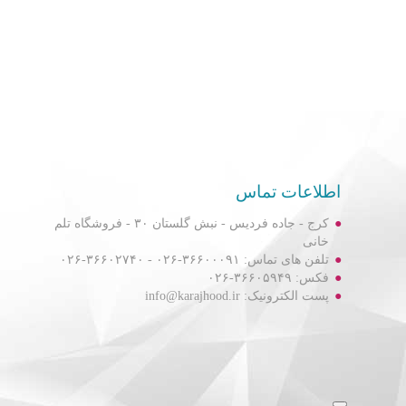
اطلاعات تماس
کرج - جاده فردیس - نبش گلستان ۳۰ - فروشگاه تلم
خانی
تلفن های تماس: ۳۶۶۰۰۰۹۱-۰۲۶ - ۳۶۶۰۲۷۴۰-۰۲۶
فکس: ۳۶۶۰۵۹۴۹-۰۲۶
پست الکترونیک: info@karajhood.ir