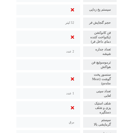
سیستم یخ زدایی
حجم گنجایش فر
52 لیتر
فن کانوکشن
(یکنواخت کننده
دمای داخل فر)
تعداد جداره
2 عدد
شیشه
ترموسوئیچ فن
هواکش
سنسور پخت
گوشت (Meat
probe)
تعداد سینی
1 عدد
لعابی
شلف استیک
پزی و شلف
دستگیره
سیستم
برق
گرمایشی بالا