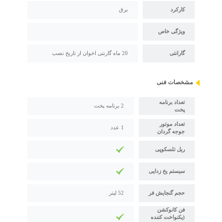
کارکرد
برق
ویژگی خاص
گارانتی
20 ماه گارنتی اخوان از تاریخ نصب
مشخصات فنی
تعداد برنامه
2 برنامه پخت
پخت
تعداد موتور
1 عدد
جوجه گردان
ریل تلسکوپی
سیستم یخ زدایی
حجم گنجایش فر
52 لیتر
فن کانوکشن
(یکنواخت کننده