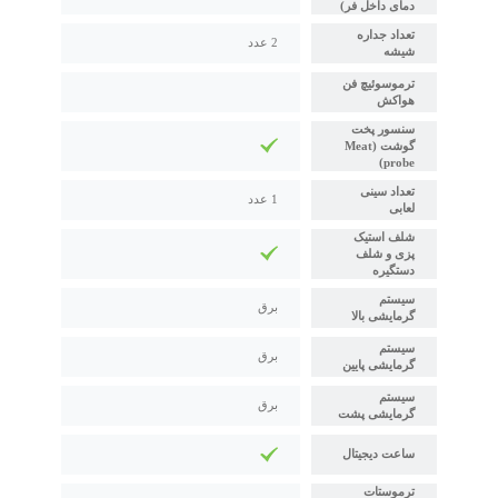
دمای داخل فر)
تعداد جداره
2 عدد
شیشه
ترموسوئیچ فن
هواکش
سنسور پخت
گوشت (Meat
probe)
تعداد سینی
1 عدد
لعابی
شلف استیک
پزی و شلف
دستگیره
سیستم
برق
گرمایشی بالا
سیستم
برق
گرمایشی پایین
سیستم
برق
گرمایشی پشت
ساعت دیجیتال
ترموستات