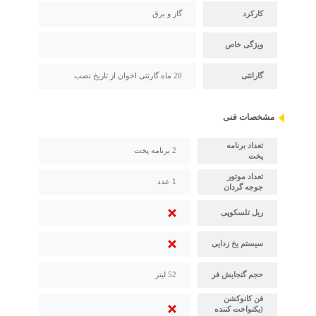
کارکرد
گاز و برق
ویژگی خاص
گارانتی
20 ماه گارنتی اخوان از تاریخ نصب
مشخصات فنی
تعداد برنامه
2 برنامه پخت
پخت
تعداد موتور
1 عدد
جوجه گردان
ریل تلسکوپی
سیستم یخ زدایی
حجم گنجایش فر
52 لیتر
فن کانوکشن
(یکنواخت کننده