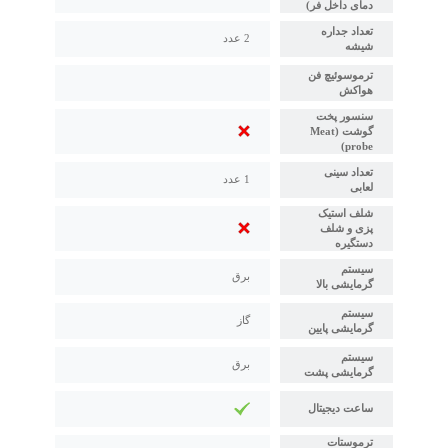
دمای داخل فر)
تعداد جداره
2 عدد
شیشه
ترموسوئیچ فن
هواکش
سنسور پخت
گوشت (Meat
probe)
تعداد سینی
1 عدد
لعابی
شلف استیک
پزی و شلف
دستگیره
سیستم
برق
گرمایشی بالا
سیستم
گاز
گرمایشی پایین
سیستم
برق
گرمایشی پشت
ساعت دیجیتال
ترموستات