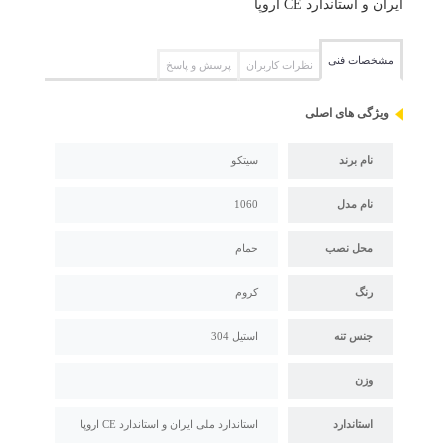
ایران و استاندارد CE اروپا
مشخصات فنی
نظرات کاربران
پرسش و پاسخ
ویژگی های اصلی
نام برند
سیتکو
نام مدل
1060
محل نصب
حمام
رنگ
کروم
جنس تنه
استیل 304
وزن
استاندارد
استاندارد ملی ایران و استاندارد CE اروپا