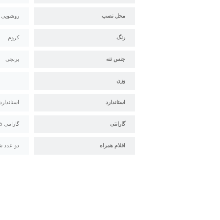
محل نصب
روشویی
رنگ
کروم
جنس تنه
برنجی
وزن
استاندارد
استاندارد
گارانتی
گارانتی 5 ساله قهرمان
اقلام همراه
دو عدد ش