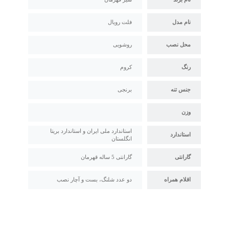
نام مدل
فلت رویال
محل نصب
روشویی
رنگ
کروم
جنس تنه
برنجی
وزن
استاندارد ملی ایران و استاندارد بریتا
استاندارد
انگلستان
گارانتی
گارانتی 5 ساله قهرمان
اقلام همراه
دو عدد شلنگ، بست و آچار نصب