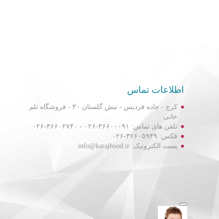
اطلاعات تماس
کرج - جاده فردیس - نبش گلستان ۳۰ - فروشگاه تلم
خانی
تلفن های تماس: ۳۶۶۰۰۰۹۱-۰۲۶ - ۳۶۶۰۲۷۴۰-۰۲۶
فکس: ۳۶۶۰۵۹۴۹-۰۲۶
پست الکترونیک: info@karajhood.ir