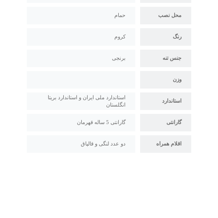
محل نصب
حمام
رنگ
کروم
جنس تنه
برنجی
وزن
استاندارد ملی ایران و استاندارد بریتا
استاندارد
انگلستان
گارانتی
گارانتی 5 ساله قهرمان
اقلام همراه
دو عدد لنگی و قالپاق