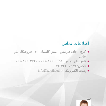
اطلاعات تماس
کرج - جاده فردیس - نبش گلستان ۳۰ - فروشگاه تلم
خانی
تلفن های تماس: ۳۶۶۰۰۰۹۱-۰۲۶ - ۳۶۶۰۲۷۴۰-۰۲۶
فکس: ۳۶۶۰۵۹۴۹-۰۲۶
پست الکترونیک: info@karajhood.ir