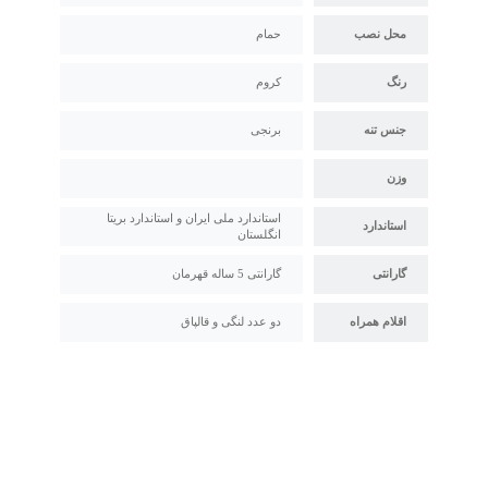
محل نصب
حمام
رنگ
کروم
جنس تنه
برنجی
وزن
استاندارد ملی ایران و استاندارد بریتا
استاندارد
انگلستان
گارانتی
گارانتی 5 ساله قهرمان
اقلام همراه
دو عدد لنگی و قالپاق