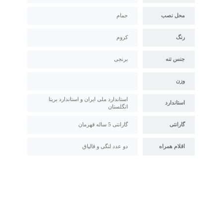
محل نصب
حمام
رنگ
کروم
جنس تنه
برنجی
وزن
استاندارد ملی ایران و استاندارد بریتا
استاندارد
انگلستان
گارانتی
گارانتی 5 ساله قهرمان
اقلام همراه
دو عدد لنگی و قالپاق