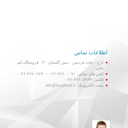
اطلاعات تماس
کرج - جاده فردیس - نبش گلستان ۳۰ - فروشگاه تلم
خانی
تلفن های تماس: ۳۶۶۰۰۰۹۱-۰۲۶ - ۳۶۶۰۲۷۴۰-۰۲۶
فکس: ۳۶۶۰۵۹۴۹-۰۲۶
پست الکترونیک: info@karajhood.ir