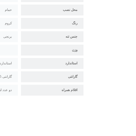
محل نصب
حمام
رنگ
کروم
جنس تنه
برنجی
وزن
استاندارد
استاندارد
گارانتی
گارانتی 5 ساله قهرمان
اقلام همراه
دو عدد لن