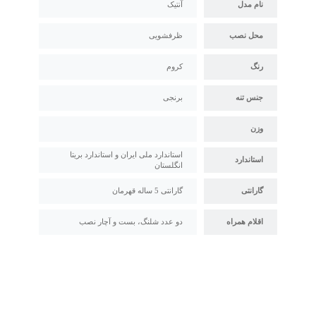
نام مدل
آنتیک
محل نصب
ظرفشویی
رنگ
کروم
جنس تنه
برنجی
وزن
استاندارد ملی ایران و استاندارد بریتا
استاندارد
انگلستان
گارانتی
گارانتی 5 ساله قهرمان
اقلام همراه
دو عدد شلنگ، بست و آچار نصب