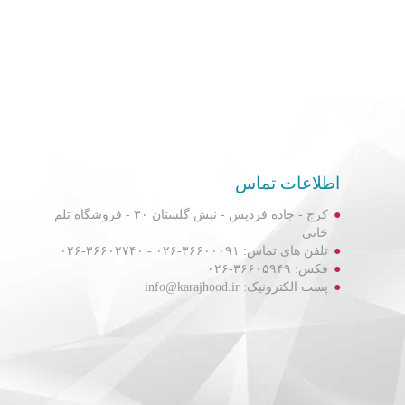
اطلاعات تماس
کرج - جاده فردیس - نبش گلستان ۳۰ - فروشگاه تلم
خانی
تلفن های تماس: ۳۶۶۰۰۰۹۱-۰۲۶ - ۳۶۶۰۲۷۴۰-۰۲۶
فکس: ۳۶۶۰۵۹۴۹-۰۲۶
پست الکترونیک: info@karajhood.ir